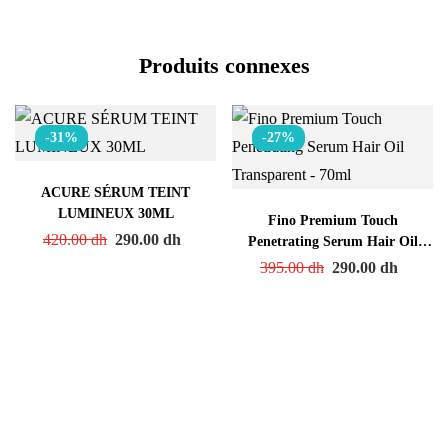
Produits connexes
-31%
-27%
ACURE SÉRUM TEINT
LUMINEUX 30ML
Fino Premium Touch
420.00
dh
290.00
dh
Penetrating Serum Hair Oil
Transparent – 70ml
395.00
dh
290.00
dh