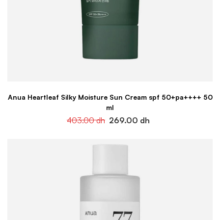
Anua Heartleaf Silky Moisture Sun Cream spf 50+pa++++ 50
ml
403.00
dh
269.00
dh