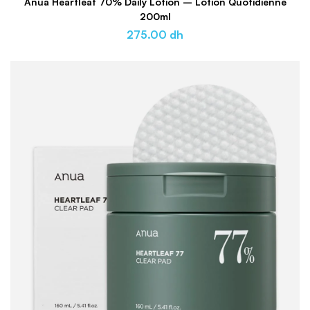
Anua Heartleaf 70% Daily Lotion – Lotion Quotidienne
200ml
275.00
dh