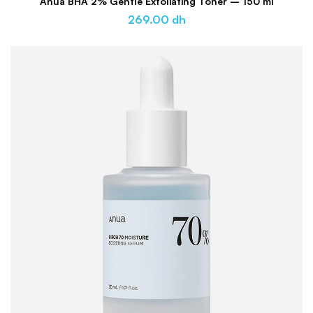
Anua BHA 2% Gentle Exfoliating Toner – 150 ml
269.00
dh