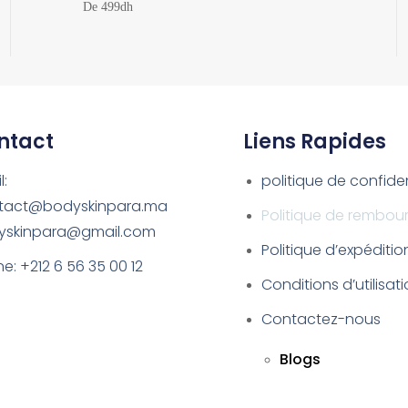
De 499dh
ntact
Liens Rapides
l:
politique de confiden
tact@bodyskinpara.ma
Politique de rembo
yskinpara@gmail.com
Politique d’expéditio
e: +212 6 56 35 00 12
Conditions d’utilisat
Contactez-nous
Blogs