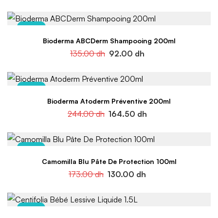
-32%
Bioderma ABCDerm Shampooing 200ml
135.00
dh
92.00
dh
-33%
Bioderma Atoderm Préventive 200ml
244.00
dh
164.50
dh
-25%
Camomilla Blu Pâte De Protection 100ml
173.00
dh
130.00
dh
-28%