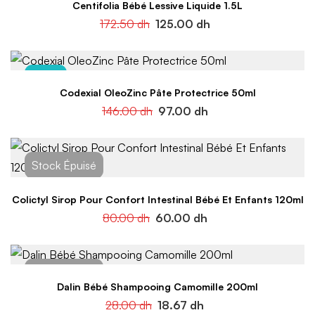
Centifolia Bébé Lessive Liquide 1.5L
172.50
dh
125.00
dh
-34%
Codexial OleoZinc Pâte Protectrice 50ml
146.00
dh
97.00
dh
Colictyl Sirop Pour Confort Intestinal Bébé Et Enfants 120ml
80.00
dh
60.00
dh
Dalin Bébé Shampooing Camomille 200ml
28.00
dh
18.67
dh