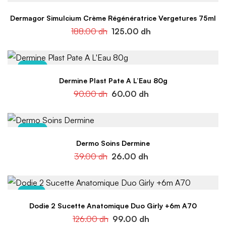
Dermagor Simulcium Crème Régénératrice Vergetures 75ml
188.00
dh
125.00
dh
-33%
Dermine Plast Pate A L’Eau 80g
90.00
dh
60.00
dh
-33%
Dermo Soins Dermine
39.00
dh
26.00
dh
-21%
Dodie 2 Sucette Anatomique Duo Girly +6m A70
126.00
dh
99.00
dh