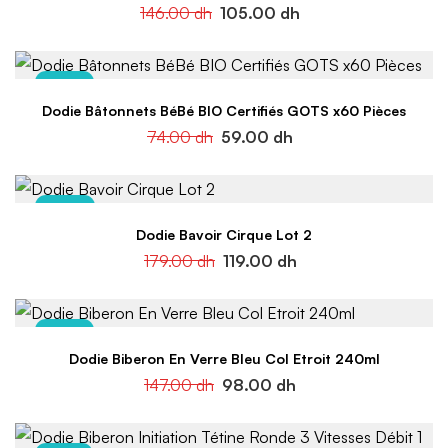
146.00
dh
105.00
dh
-20%
Dodie Bâtonnets BéBé BIO Certifiés GOTS x60 Pièces
74.00
dh
59.00
dh
-34%
Dodie Bavoir Cirque Lot 2
179.00
dh
119.00
dh
-33%
Dodie Biberon En Verre Bleu Col Etroit 240ml
147.00
dh
98.00
dh