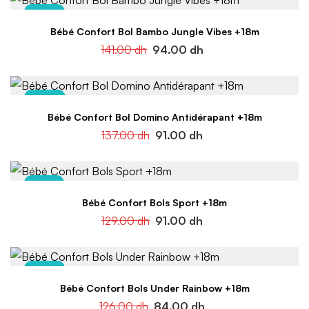
-33%
Bébé Confort Bol Bambo Jungle Vibes +18m
141.00
dh
94.00
dh
-34%
Bébé Confort Bol Domino Antidérapant +18m
137.00
dh
91.00
dh
-29%
Bébé Confort Bols Sport +18m
129.00
dh
91.00
dh
-33%
Bébé Confort Bols Under Rainbow +18m
126.00
dh
84.00
dh