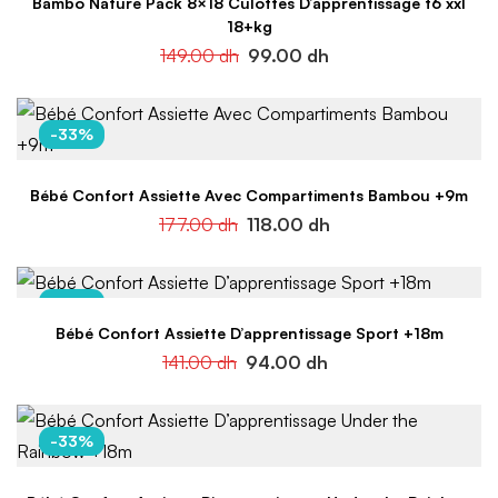
Bambo Nature Pack 8×18 Culottes D’apprentissage t6 xxl
18+kg
149.00
dh
99.00
dh
-33%
Bébé Confort Assiette Avec Compartiments Bambou +9m
177.00
dh
118.00
dh
-33%
Bébé Confort Assiette D’apprentissage Sport +18m
141.00
dh
94.00
dh
-33%