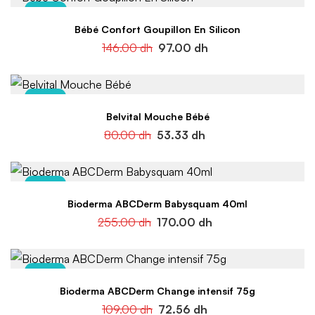
-34%
Bébé Confort Goupillon En Silicon
146.00
dh
97.00
dh
-33%
Belvital Mouche Bébé
80.00
dh
53.33
dh
-33%
Bioderma ABCDerm Babysquam 40ml
255.00
dh
170.00
dh
-33%
Bioderma ABCDerm Change intensif 75g
109.00
dh
72.56
dh