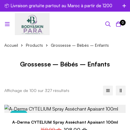
📦 Livraison gratuite partout au Maroc à partir de 1200
dh
0
Accueil
Products
Grossesse – Bébés – Enfants
Grossesse – Bébés – Enfants
Affichage de 100 sur 327 résultats
-32%
A-Derma CYTELIUM Spray Asséchant Apaisant 100ml
158.00
dh
108.00
dh