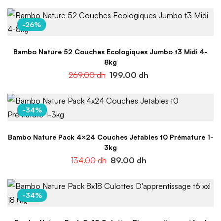
-26%
Bambo Nature 52 Couches Ecologiques Jumbo t3 Midi 4-
8kg
269.00
dh
199.00
dh
-34%
Bambo Nature Pack 4×24 Couches Jetables t0 Prémature 1-
3kg
134.00
dh
89.00
dh
-34%