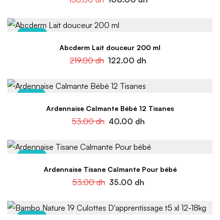
-44%
Abcderm Lait douceur 200 ml
219.00
dh
122.00
dh
-25%
Ardennaise Calmante Bébé 12 Tisanes
53.00
dh
40.00
dh
-34%
Ardennaise Tisane Calmante Pour bébé
53.00
dh
35.00
dh
-34%