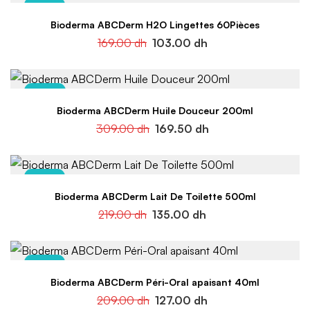
-39%
Bioderma ABCDerm H2O Lingettes 60Pièces
169.00
dh
103.00
dh
-45%
Bioderma ABCDerm Huile Douceur 200ml
309.00
dh
169.50
dh
-38%
Bioderma ABCDerm Lait De Toilette 500ml
219.00
dh
135.00
dh
-39%
Bioderma ABCDerm Péri-Oral apaisant 40ml
209.00
dh
127.00
dh