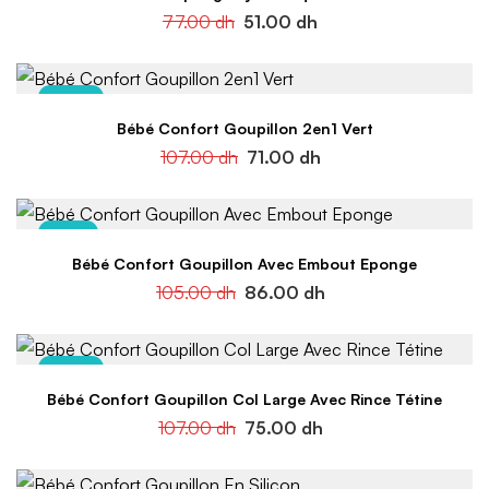
77.00
dh
51.00
dh
-34%
Bébé Confort Goupillon 2en1 Vert
107.00
dh
71.00
dh
-18%
Bébé Confort Goupillon Avec Embout Eponge
105.00
dh
86.00
dh
-30%
Bébé Confort Goupillon Col Large Avec Rince Tétine
107.00
dh
75.00
dh