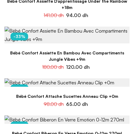
Bébé Confort Assiette D’apprentissage Under the Rainbow
+18m
141.00
dh
94.00
dh
-33%
Bébé Confort Assiette En Bambou Avec Compartiments
Jungle Vibes +9m
180.00
dh
120.00
dh
-34%
Bébé Confort Attache Sucettes Anneau Clip +0m
98.00
dh
65.00
dh
-34%
Bébé Confort Biberon En Verre Emotion 0-12m 270ml