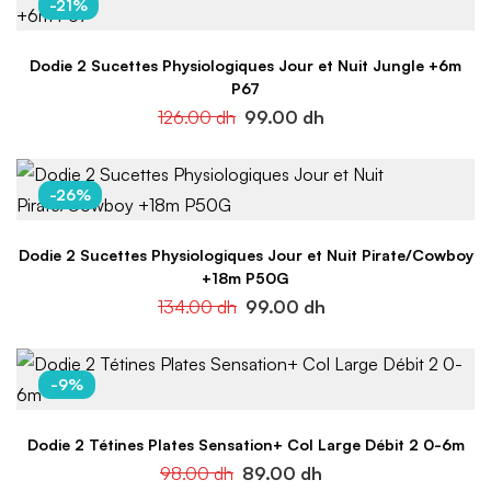
-21%
Dodie 2 Sucettes Physiologiques Jour et Nuit Jungle +6m
P67
126.00
dh
99.00
dh
-26%
Dodie 2 Sucettes Physiologiques Jour et Nuit Pirate/Cowboy
+18m P50G
134.00
dh
99.00
dh
-9%
Dodie 2 Tétines Plates Sensation+ Col Large Débit 2 0-6m
98.00
dh
89.00
dh