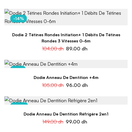
-14%
Dodie 2 Tétines Rondes Initiation+ 1 Débits De Tétines
Rondes 3 Vitesses 0-6m
104.00
dh
89.00
dh
-9%
Dodie Anneau De Dentition +4m
105.00
dh
96.00
dh
-34%
Dodie Anneau De Dentition Réfrigère 2en1
149.00
dh
99.00
dh