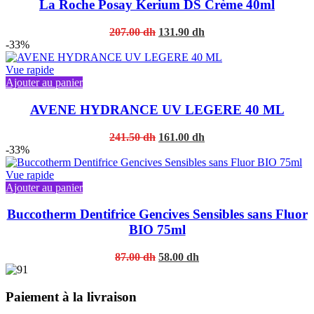
La Roche Posay Kerium DS Crème 40ml
Original
Current
207.00
dh
131.90
dh
price
price
-33%
was:
is:
207.00 dh.
131.90 dh.
Vue rapide
Ajouter au panier
AVENE HYDRANCE UV LEGERE 40 ML
Original
Current
241.50
dh
161.00
dh
price
price
-33%
was:
is:
241.50 dh.
161.00 dh.
Vue rapide
Ajouter au panier
Buccotherm Dentifrice Gencives Sensibles sans Fluor
BIO 75ml
Original
Current
87.00
dh
58.00
dh
price
price
was:
is:
87.00 dh.
58.00 dh.
Paiement à la livraison