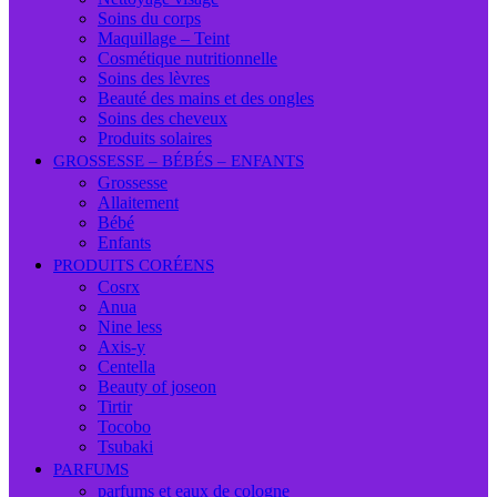
Soins du corps
Maquillage – Teint
Cosmétique nutritionnelle
Soins des lèvres
Beauté des mains et des ongles
Soins des cheveux
Produits solaires
GROSSESSE – BÉBÉS – ENFANTS
Grossesse
Allaitement
Bébé
Enfants
PRODUITS CORÉENS
Cosrx
Anua
Nine less
Axis-y
Centella
Beauty of joseon
Tirtir
Tocobo
Tsubaki
PARFUMS
parfums et eaux de cologne