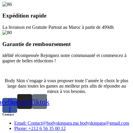
Expédition rapide
La livraison est Gratuite Partout au Maroc à partir de 499dh
Garantie de remboursement
idélité récompensée Rejoignez notre communauté et commencez à
gagner de belles réductions !
Body Skin s’engage à vous proposer toute l’année le choix le plus
large dans toutes les games au meilleur prix afin de répondre au
mieux à vos besoins.
acebook-
Instagram
Tiktok
f
Contact
Email: Contact@bodyskinpara.ma bodyskinpara@gmail.com
Phone: +212 6 56 35 00 12