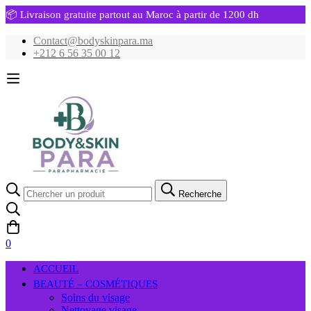
📦 Livraison gratuite partout au Maroc à partir de 1200 dh
Contact@bodyskinpara.ma
+212 6 56 35 00 12
Recherche
Recherche
pour:
0
ACCUEIL
BEAUTÉ – COSMÉTIQUES
Soins du visage
Nettoyage visage