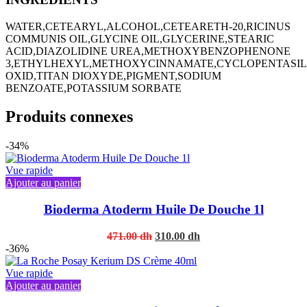
WATER,CETEARYL,ALCOHOL,CETEARETH-20,RICINUS
COMMUNIS OIL,GLYCINE OIL,GLYCERINE,STEARIC
ACID,DIAZOLIDINE UREA,METHOXYBENZOPHENONE
3,ETHYLHEXYL,METHOXYCINNAMATE,CYCLOPENTASIL
OXID,TITAN DIOXYDE,PIGMENT,SODIUM
BENZOATE,POTASSIUM SORBATE
Produits connexes
-34%
Vue rapide
Ajouter au panier
Bioderma Atoderm Huile De Douche 1l
Original
Current
471.00
dh
310.00
dh
price
price
-36%
was:
is:
471.00 dh.
310.00 dh.
Vue rapide
Ajouter au panier