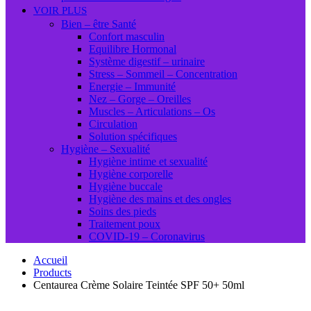
VOIR PLUS
Bien – être Santé
Confort masculin
Equilibre Hormonal
Système digestif – urinaire
Stress – Sommeil – Concentration
Energie – Immunité
Nez – Gorge – Oreilles
Muscles – Articulations – Os
Circulation
Solution spécifiques
Hygiène – Sexualité
Hygiène intime et sexualité
Hygiène corporelle
Hygiène buccale
Hygiène des mains et des ongles
Soins des pieds
Traitement poux
COVID-19 – Coronavirus
Accueil
Products
Centaurea Crème Solaire Teintée SPF 50+ 50ml