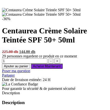
-36%
Centaurea Crème Solaire
Teintée SPF 50+ 50ml
Original
Current
225.00
dh
144.00
dh
price
price
29
personnes regardent ce produit en ce moment
Quantité
was:
is:
-
+
225.00 dh.
144.00 dh.
Ajouter au panier
Acheter Maintenant
Poser ma question
Partager
Date de livraison estimée: 24 H
Pour garantir la sécurité & de paiement sécurisé
Description
Description