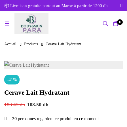
📦 Livraison gratuite partout au Maroc à partir de 1200 dh
0
Accueil
Products
Cerave Lait Hydratant
-41%
Cerave Lait Hydratant
183.45
dh
108.50
dh
20
personnes regardent ce produit en ce moment