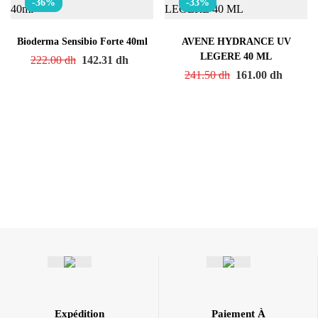
-36%
-33%
Bioderma Sensibio Forte 40ml
AVENE HYDRANCE UV
LEGERE 40 ML
222.00
dh
142.31
dh
241.50
dh
161.00
dh
Expédition
Paiement À