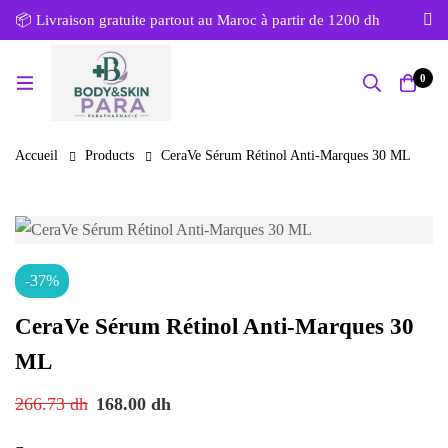
📦 Livraison gratuite partout au Maroc à partir de 1200 dh
0
Accueil
Products
CeraVe Sérum Rétinol Anti-Marques 30 ML
-37%
CeraVe Sérum Rétinol Anti-Marques 30
ML
266.73
dh
168.00
dh