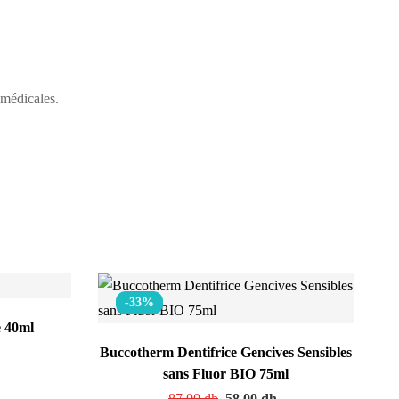
 médicales.
-33%
e 40ml
h
Buccotherm Dentifrice Gencives Sensibles
sans Fluor BIO 75ml
87.00
dh
58.00
dh