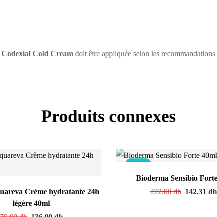
Codexial Cold Cream
doit être appliquée selon les recommandations
Produits connexes
-36%
Bioderma Sensibio Fort
uareva Crème hydratante 24h
222.00
dh
142.31
d
légère 40ml
70.00
dh
136.00
dh