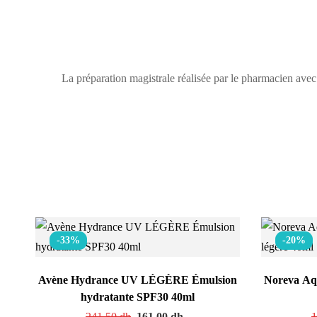
La préparation magistrale réalisée par le pharmacien avec
-33%
-20%
Avène Hydrance UV LÉGÈRE Émulsion
Noreva Aq
hydratante SPF30 40ml
241.50
dh
161.00
dh
1