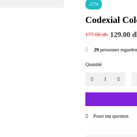
-27%
Codexial Co
129.00
d
177.00
dh
29
personnes regarden
Quantité
Poser ma question