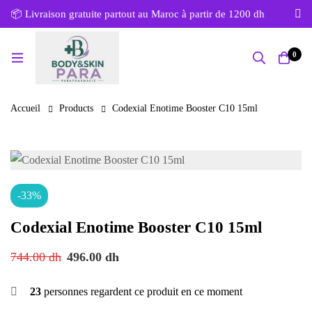
📦 Livraison gratuite partout au Maroc à partir de 1200 dh
0
Accueil
Products
Codexial Enotime Booster C10 15ml
-33%
Codexial Enotime Booster C10 15ml
744.00
dh
496.00
dh
23
personnes regardent ce produit en ce moment