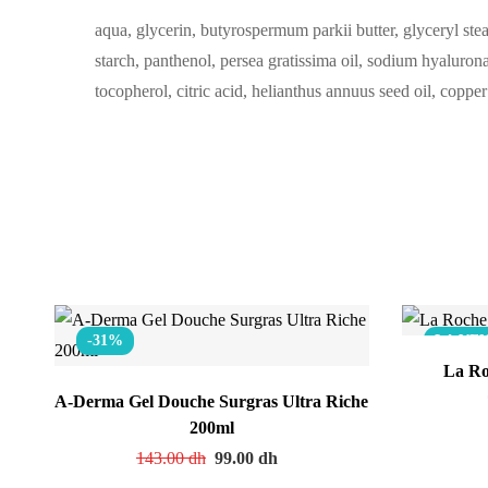
aqua, glycerin, butyrospermum parkii butter, glyceryl stear
starch, panthenol, persea gratissima oil, sodium hyaluron
tocopherol, citric acid, helianthus annuus seed oil, copper
-31%
LA VEN
La Ro
A-Derma Gel Douche Surgras Ultra Riche
200ml
143.00
dh
99.00
dh