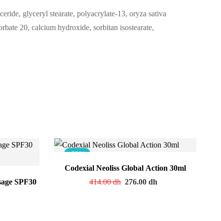
ceride, glyceryl stearate, polyacrylate-13, oryza sativa
orbate 20, calcium hydroxide, sorbitan isostearate,
-33%
Codexial Neoliss Global Action 30ml
sage SPF30
414.00
dh
276.00
dh
h