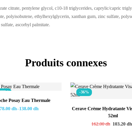
ate citrate, pentylene glycol, c10-18 triglycerides, caprylic/capric trigly
ate, polyisobutene, ethylhexylglycerin, xanthan gum, zinc sulfate, polys
 sulfate, ascorbyl palmitate.
Produits connexes
TE !
-36%
che Posay Eau Thermale
78.00
dh
–
138.00
dh
Cerave Crème Hydratante Vi
52ml
162.00
dh
103.20
d