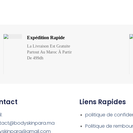
Expédition Rapide
La Livraison Est Gratuite
Partout Au Maroc À Partir
De 499dh
ntact
Liens Rapides
l:
politique de confiden
tact@bodyskinpara.ma
Politique de rembo
yskinpara@gmail.com