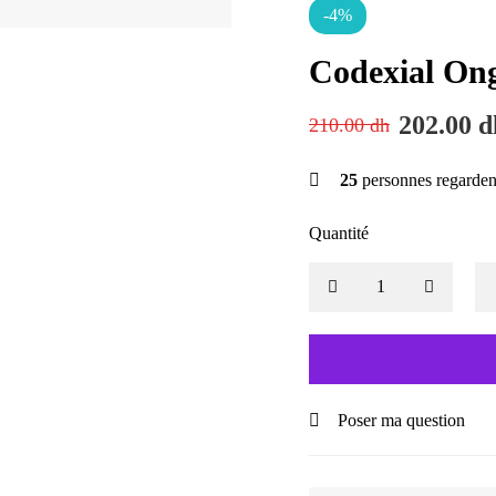
-4%
Codexial Ong
202.00
d
210.00
dh
25
personnes regarden
Quantité
Poser ma question