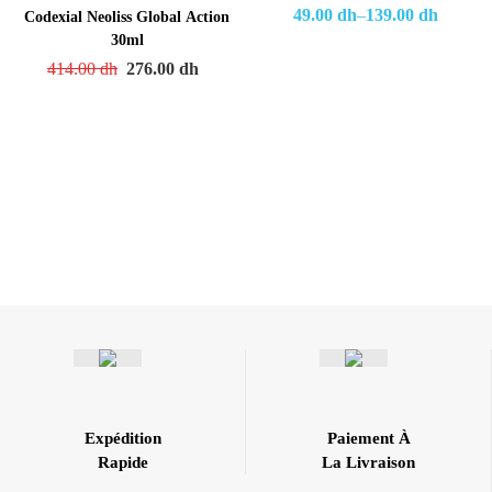
49.00
dh
–
139.00
dh
Codexial Neoliss Global Action
30ml
414.00
dh
276.00
dh
Expédition
Paiement À
Rapide
La Livraison