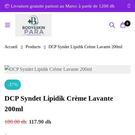
📦 Livraison gratuite partout au Maroc à partir de 1200 dh
0
Accueil
Products
DCP Syndet Lipidik Crème Lavante 200ml
-37%
DCP Syndet Lipidik Crème Lavante
200ml
188.00
dh
117.90
dh