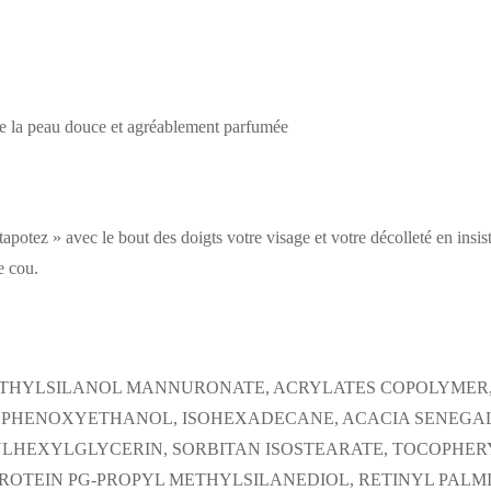
sse la peau douce et agréablement parfumée
tapotez » avec le bout des doigts votre visage et votre décolleté en insi
e cou.
 METHYLSILANOL MANNURONATE, ACRYLATES COPOLYME
PHENOXYETHANOL, ISOHEXADECANE, ACACIA SENEGAL 
HYLHEXYLGLYCERIN, SORBITAN ISOSTEARATE, TOCOPHE
OTEIN PG-PROPYL METHYLSILANEDIOL, RETINYL PALMI