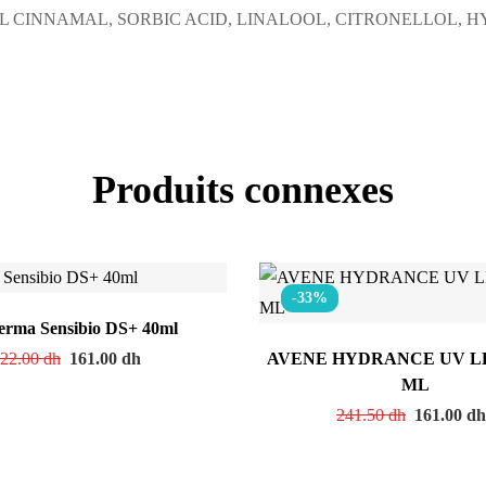
 CINNAMAL, SORBIC ACID, LINALOOL, CITRONELLOL, 
Produits connexes
-33%
erma Sensibio DS+ 40ml
22.00
dh
161.00
dh
AVENE HYDRANCE UV L
ML
241.50
dh
161.00
d