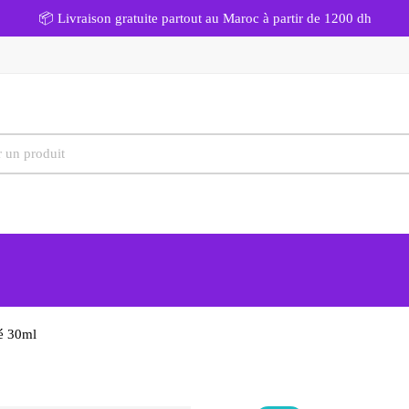
📦 Livraison gratuite partout au Maroc à partir de 1200 dh
é 30ml