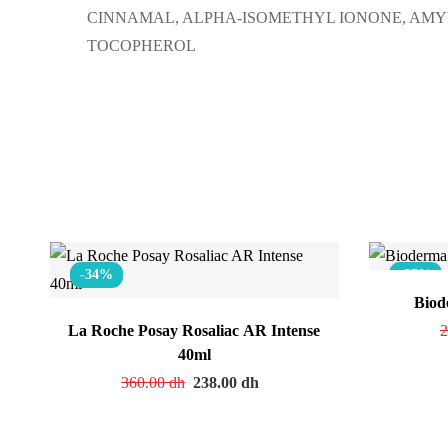
CINNAMAL, ALPHA-ISOMETHYL IONONE, AMYL
TOCOPHEROL
-34%
-27%
Biod
La Roche Posay Rosaliac AR Intense
2
40ml
360.00
dh
238.00
dh