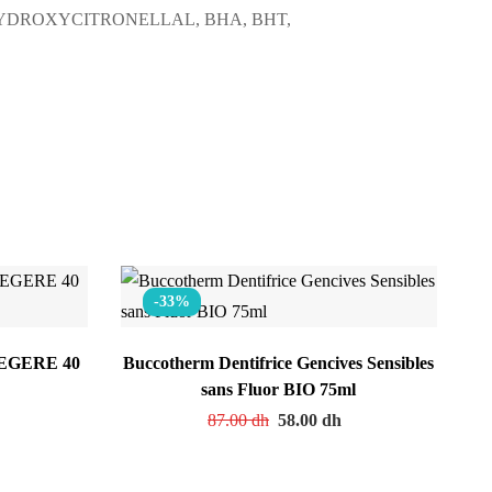
HYDROXYCITRONELLAL, BHA, BHT,
-33%
EGERE 40
Buccotherm Dentifrice Gencives Sensibles
sans Fluor BIO 75ml
h
87.00
dh
58.00
dh