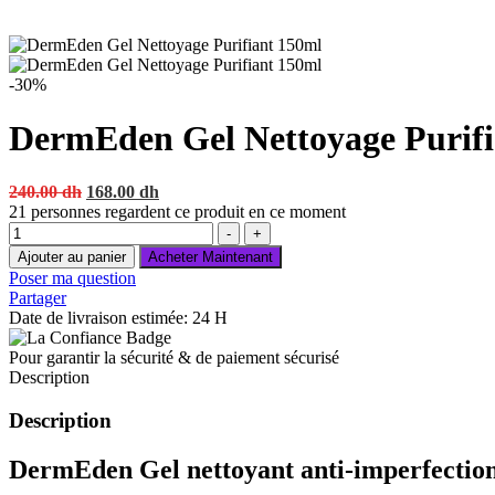
-30%
DermEden Gel Nettoyage Purifi
Original
Current
240.00
dh
168.00
dh
price
price
21
personnes regardent ce produit en ce moment
Quantité
was:
is:
-
+
240.00 dh.
168.00 dh.
Ajouter au panier
Acheter Maintenant
Poser ma question
Partager
Date de livraison estimée: 24 H
Pour garantir la sécurité & de paiement sécurisé
Description
Description
DermEden
Gel nettoyant anti-imperfection