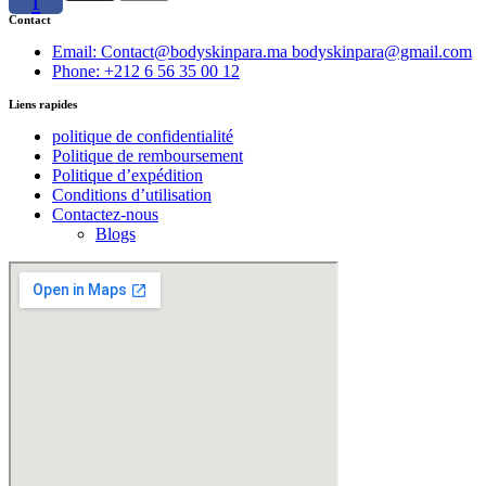
f
Contact
Email: Contact@bodyskinpara.ma bodyskinpara@gmail.com
Phone: +212 6 56 35 00 12
Liens rapides
politique de confidentialité
Politique de remboursement
Politique d’expédition
Conditions d’utilisation
Contactez-nous
Blogs