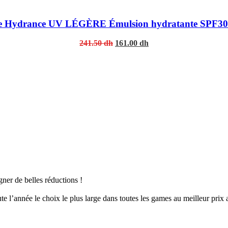
e Hydrance UV LÉGÈRE Émulsion hydratante SPF30
Original
Current
241.50
dh
161.00
dh
price
price
was:
is:
241.50 dh.
161.00 dh.
er de belles réductions !
 l’année le choix le plus large dans toutes les games au meilleur prix