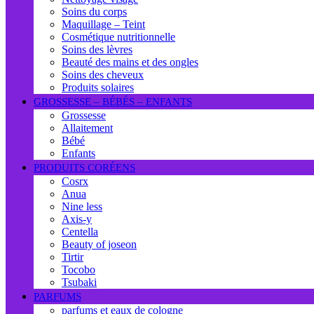
Soins du corps
Maquillage – Teint
Cosmétique nutritionnelle
Soins des lèvres
Beauté des mains et des ongles
Soins des cheveux
Produits solaires
GROSSESSE – BÉBÉS – ENFANTS
Grossesse
Allaitement
Bébé
Enfants
PRODUITS CORÉENS
Cosrx
Anua
Nine less
Axis-y
Centella
Beauty of joseon
Tirtir
Tocobo
Tsubaki
PARFUMS
parfums et eaux de cologne