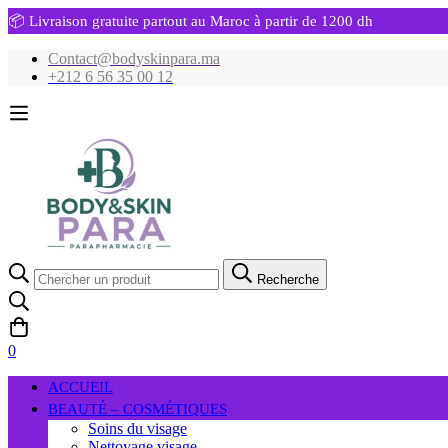
📦 Livraison gratuite partout au Maroc à partir de 1200 dh
Contact@bodyskinpara.ma
+212 6 56 35 00 12
Recherche
Recherche
pour:
0
ACCUEIL
BEAUTÉ – COSMÉTIQUES
Soins du visage
Nettoyage visage