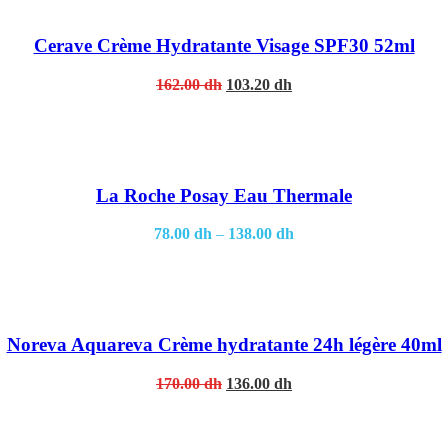
Cerave Crème Hydratante Visage SPF30 52ml
Original
Current
162.00
dh
103.20
dh
price
price
was:
is:
162.00 dh.
103.20 dh.
La Roche Posay Eau Thermale
78.00
dh
–
138.00
dh
Noreva Aquareva Crème hydratante 24h légère 40ml
Original
Current
170.00
dh
136.00
dh
price
price
was:
is:
170.00 dh.
136.00 dh.