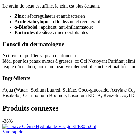
Le grain de peau est affiné, le teint est plus éclatant.
Zinc
: séborégulateur et antibactérien
Acide Salicylique
: effet lissant et régénérant
α-Bisabolol
: apaisant, anti-inflammatoire
Particules de silice
: micro-exfoliantes
Conseil du dermatologue
Nettoyer et purifier sa peau en douceur.
Idéal pour les peaux mixtes à grasses, ce Gel Nettoyant Purifiant élimi
risque d’irritation, pour une peau visiblement plus nette et matifiée. Jour
Ingrédients
Aqua (Water), Sodium Laureth Sulfate, Coco-glucoside, Acrylate Cop
Bisabolol, Cetrimonium Bromide, Disodium EDTA, Benzotriazoyl Dodec
Produits connexes
-36%
Vue rapide