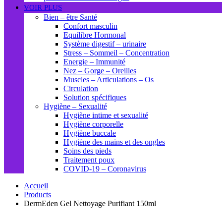
VOIR PLUS
Bien – être Santé
Confort masculin
Equilibre Hormonal
Système digestif – urinaire
Stress – Sommeil – Concentration
Energie – Immunité
Nez – Gorge – Oreilles
Muscles – Articulations – Os
Circulation
Solution spécifiques
Hygiène – Sexualité
Hygiène intime et sexualité
Hygiène corporelle
Hygiène buccale
Hygiène des mains et des ongles
Soins des pieds
Traitement poux
COVID-19 – Coronavirus
Accueil
Products
DermEden Gel Nettoyage Purifiant 150ml