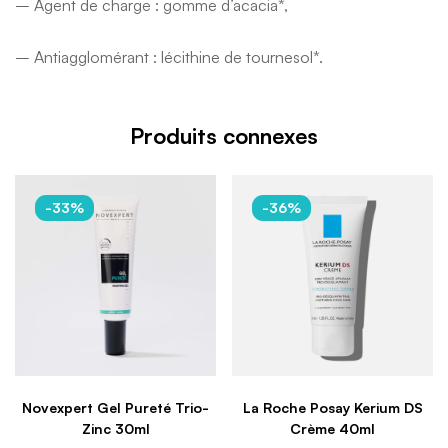
– Agent de charge : gomme d’acacia*,
– Antiagglomérant : lécithine de tournesol*.
Produits connexes
-33%
-36%
Novexpert Gel Pureté Trio-
La Roche Posay Kerium DS
Zinc 30ml
Crème 40ml