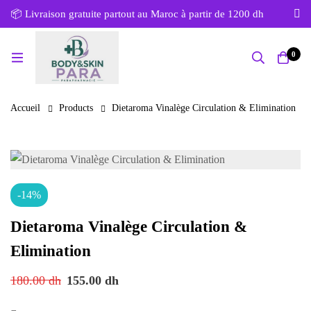
📦 Livraison gratuite partout au Maroc à partir de 1200 dh
0
Accueil
Products
Dietaroma Vinalège Circulation & Elimination
-14%
Dietaroma Vinalège Circulation &
Elimination
180.00
dh
155.00
dh