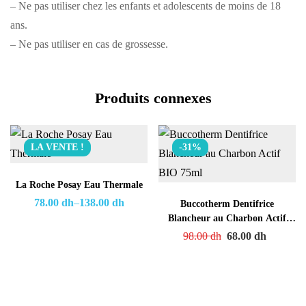
– Ne pas utiliser chez les enfants et adolescents de moins de 18
ans.
– Ne pas utiliser en cas de grossesse.
Produits connexes
LA VENTE !
-31%
La Roche Posay Eau Thermale
78.00
dh
–
138.00
dh
Buccotherm Dentifrice
Blancheur au Charbon Actif
BIO 75ml
98.00
dh
68.00
dh