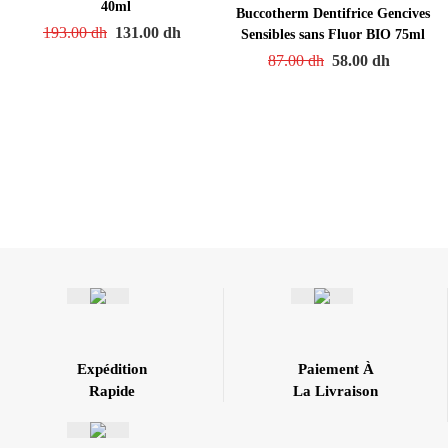
40ml
Buccotherm Dentifrice Gencives
193.00
dh
131.00
dh
Sensibles sans Fluor BIO 75ml
87.00
dh
58.00
dh
Expédition
Paiement À
Rapide
La Livraison