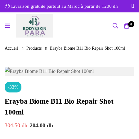
📦 Livraison gratuite partout au Maroc à partir de 1200 dh
0
Accueil
Products
Erayba Biome B11 Bio Repair Shot 100ml
-33%
Erayba Biome B11 Bio Repair Shot
100ml
304.50
dh
204.00
dh