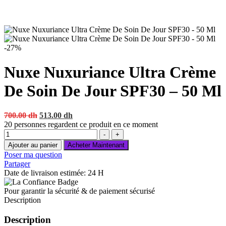
-27%
Nuxe Nuxuriance Ultra Crème
De Soin De Jour SPF30 – 50 Ml
Original
Current
700.00
dh
513.00
dh
price
price
20
personnes regardent ce produit en ce moment
Quantité
was:
is:
-
+
700.00 dh.
513.00 dh.
Ajouter au panier
Acheter Maintenant
Poser ma question
Partager
Date de livraison estimée: 24 H
Pour garantir la sécurité & de paiement sécurisé
Description
Description