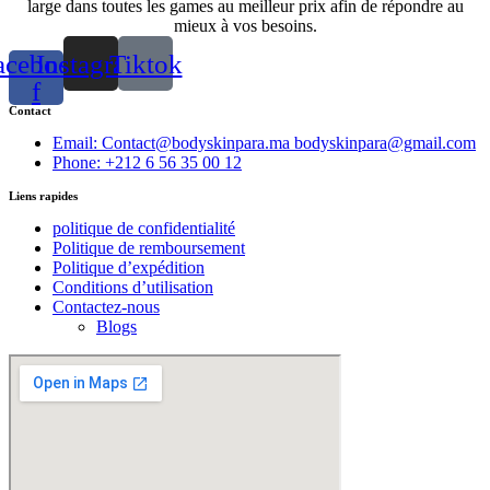
large dans toutes les games au meilleur prix afin de répondre au
mieux à vos besoins.
acebook-
Instagram
Tiktok
f
Contact
Email: Contact@bodyskinpara.ma bodyskinpara@gmail.com
Phone: +212 6 56 35 00 12
Liens rapides
politique de confidentialité
Politique de remboursement
Politique d’expédition
Conditions d’utilisation
Contactez-nous
Blogs