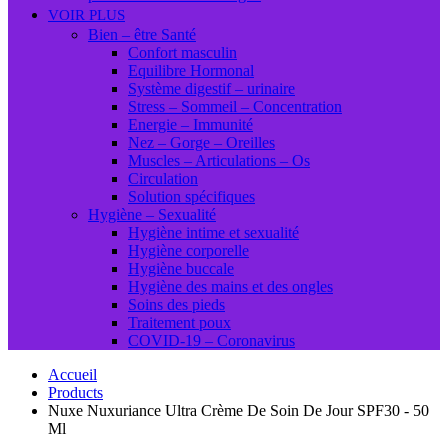
VOIR PLUS
Bien – être Santé
Confort masculin
Equilibre Hormonal
Système digestif – urinaire
Stress – Sommeil – Concentration
Energie – Immunité
Nez – Gorge – Oreilles
Muscles – Articulations – Os
Circulation
Solution spécifiques
Hygiène – Sexualité
Hygiène intime et sexualité
Hygiène corporelle
Hygiène buccale
Hygiène des mains et des ongles
Soins des pieds
Traitement poux
COVID-19 – Coronavirus
Accueil
Products
Nuxe Nuxuriance Ultra Crème De Soin De Jour SPF30 - 50
Ml