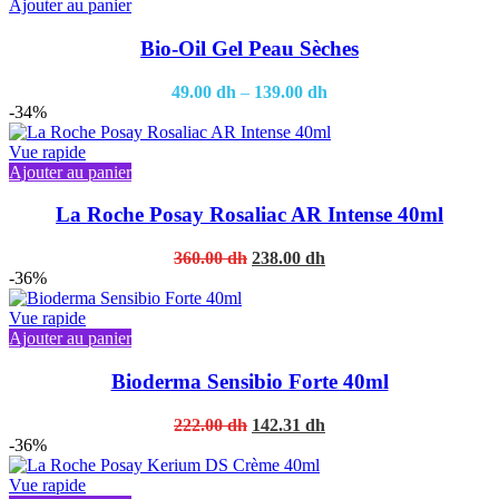
This
Ajouter au panier
product
has
Bio-Oil Gel Peau Sèches
multiple
variants.
49.00
dh
–
139.00
dh
The
-34%
options
may
Vue rapide
be
Ajouter au panier
chosen
on
La Roche Posay Rosaliac AR Intense 40ml
the
product
Original
Current
360.00
dh
238.00
dh
page
price
price
-36%
was:
is:
360.00 dh.
238.00 dh.
Vue rapide
Ajouter au panier
Bioderma Sensibio Forte 40ml
Original
Current
222.00
dh
142.31
dh
price
price
-36%
was:
is:
222.00 dh.
142.31 dh.
Vue rapide