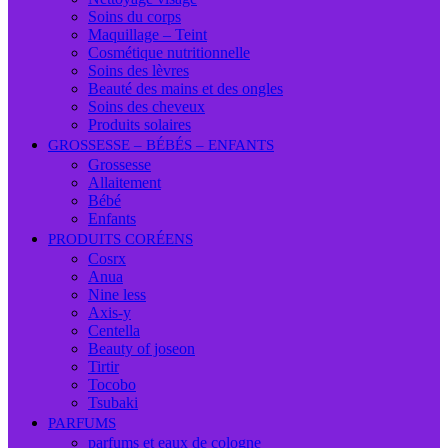
Soins du corps
Maquillage – Teint
Cosmétique nutritionnelle
Soins des lèvres
Beauté des mains et des ongles
Soins des cheveux
Produits solaires
GROSSESSE – BÉBÉS – ENFANTS
Grossesse
Allaitement
Bébé
Enfants
PRODUITS CORÉENS
Cosrx
Anua
Nine less
Axis-y
Centella
Beauty of joseon
Tirtir
Tocobo
Tsubaki
PARFUMS
parfums et eaux de cologne