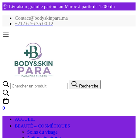
📦 Livraison gratuite partout au Maroc à partir de 1200 dh
Contact@bodyskinpara.ma
+212 6 56 35 00 12
Recherche
Recherche
pour:
0
ACCUEIL
BEAUTÉ – COSMÉTIQUES
Soins du visage
Nettoyage visage