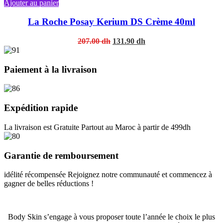
Ajouter au panier
La Roche Posay Kerium DS Crème 40ml
Original
Current
207.00
dh
131.90
dh
price
price
was:
is:
207.00 dh.
131.90 dh.
Paiement à la livraison
Expédition rapide
La livraison est Gratuite Partout au Maroc à partir de 499dh
Garantie de remboursement
idélité récompensée Rejoignez notre communauté et commencez à
gagner de belles réductions !
Body Skin s’engage à vous proposer toute l’année le choix le plus