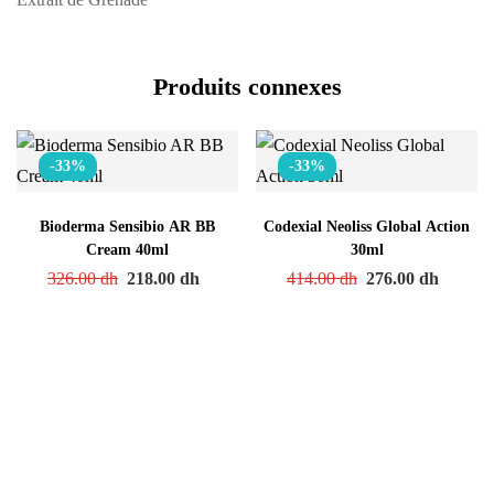
Produits connexes
-33%
-33%
Bioderma Sensibio AR BB
Codexial Neoliss Global Action
Cream 40ml
30ml
326.00
dh
218.00
dh
414.00
dh
276.00
dh