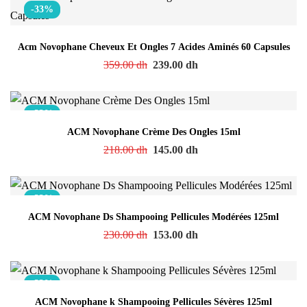
-33%
Acm Novophane Cheveux Et Ongles 7 Acides Aminés 60 Capsules
359.00
dh
239.00
dh
-33%
ACM Novophane Crème Des Ongles 15ml
218.00
dh
145.00
dh
-33%
ACM Novophane Ds Shampooing Pellicules Modérées 125ml
230.00
dh
153.00
dh
-33%
ACM Novophane k Shampooing Pellicules Sévères 125ml