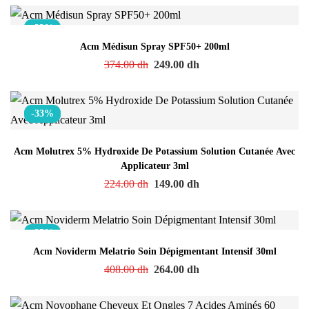
-33%
Acm Médisun Spray SPF50+ 200ml
374.00
dh
249.00
dh
-33%
Acm Molutrex 5% Hydroxide De Potassium Solution Cutanée Avec
Applicateur 3ml
224.00
dh
149.00
dh
-35%
Acm Noviderm Melatrio Soin Dépigmentant Intensif 30ml
408.00
dh
264.00
dh