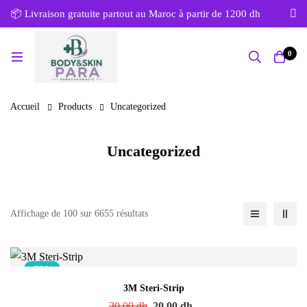
📦 Livraison gratuite partout au Maroc à partir de 1200 dh
0
Accueil
Products
Uncategorized
Uncategorized
Affichage de 100 sur 6655 résultats
-33%
3M Steri-Strip
30.00
dh
20.00
dh