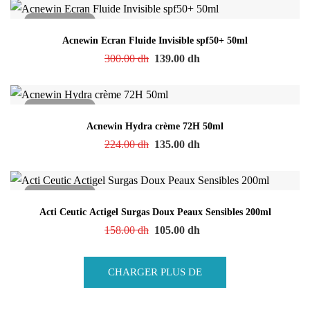
Acnewin Ecran Fluide Invisible spf50+ 50ml
300.00
dh
139.00
dh
Acnewin Hydra crème 72H 50ml
224.00
dh
135.00
dh
Acti Ceutic Actigel Surgas Doux Peaux Sensibles 200ml
158.00
dh
105.00
dh
CHARGER PLUS DE