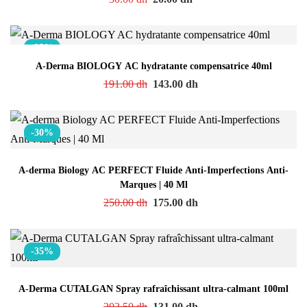
-25%
A-Derma BIOLOGY AC hydratante compensatrice 40ml
191.00
dh
143.00
dh
-30%
A-derma Biology AC PERFECT Fluide Anti-Imperfections Anti-
Marques | 40 Ml
250.00
dh
175.00
dh
-35%
A-Derma CUTALGAN Spray rafraîchissant ultra-calmant 100ml
202.50
dh
131.00
dh