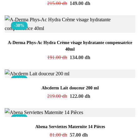
215.00
dh
149.00
dh
-30%
A-Derma Phys-Ac Hydra Crème visage hydratante compensatrice
40ml
191.00
dh
134.00
dh
-44%
Abcderm Lait douceur 200 ml
219.00
dh
122.00
dh
-30%
Abena Serviettes Maternite 14 Pièces
81.00
dh
57.00
dh