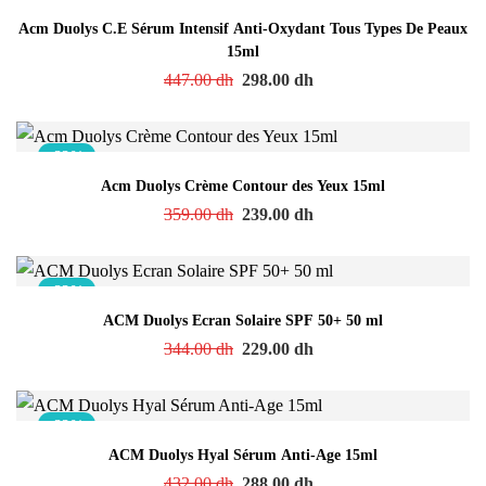
Acm Duolys C.E Sérum Intensif Anti-Oxydant Tous Types De Peaux
15ml
447.00
dh
298.00
dh
-33%
Acm Duolys Crème Contour des Yeux 15ml
359.00
dh
239.00
dh
-33%
ACM Duolys Ecran Solaire SPF 50+ 50 ml
344.00
dh
229.00
dh
-33%
ACM Duolys Hyal Sérum Anti-Age 15ml
432.00
dh
288.00
dh