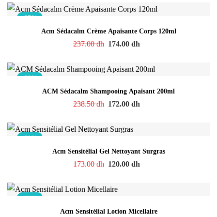
-27%
Acm Sédacalm Crème Apaisante Corps 120ml
237.00
dh
174.00
dh
-28%
ACM Sédacalm Shampooing Apaisant 200ml
238.50
dh
172.00
dh
-31%
Acm Sensitélial Gel Nettoyant Surgras
173.00
dh
120.00
dh
-28%
Acm Sensitélial Lotion Micellaire