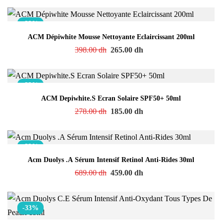
-33%
ACM Dépiwhite Mousse Nettoyante Eclaircissant 200ml
398.00
dh
265.00
dh
-33%
ACM Depiwhite.S Ecran Solaire SPF50+ 50ml
278.00
dh
185.00
dh
-33%
Acm Duolys .A Sérum Intensif Retinol Anti-Rides 30ml
689.00
dh
459.00
dh
-33%