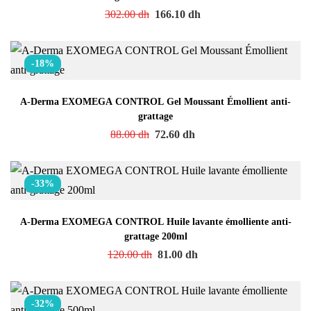
302.00
dh
166.10
dh
-18%
A-Derma EXOMEGA CONTROL Gel Moussant Émollient anti-
grattage
88.00
dh
72.60
dh
-33%
A-Derma EXOMEGA CONTROL Huile lavante émolliente anti-
grattage 200ml
120.00
dh
81.00
dh
-32%