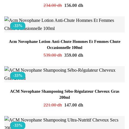
234.00
dh
156.00
dh
-33%
Acm Novophane Lotion Anti-Chute Hommes Et Femmes Chute
Occasionnelle 100ml
539.00
dh
359.00
dh
-33%
ACM Novophane Shampooing Sébo-Régulateur Cheveux Gras
200ml
221.00
dh
147.00
dh
-33%