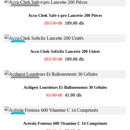
Accu-Chek Safe-t-pro Lancette 200 Pièces
283.50
dh
189.00
dh
-33%
Accu-Chek Softclix Lancette 200 Unités
283.50
dh
189.00
dh
Acdigest Lourdeurs Et Ballonements 30 Gélules
62.00
dh
41.00
dh
-34%
Acérola Fenioux 600 Vitamine C 14 Comprimés