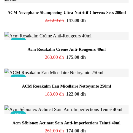
ACM Novophane Shampooing Ultra-Nutritif Cheveux Secs 200ml
221.00
dh
147.00
dh
-33%
Acm Rosakalm Crème Anti-Rougeurs 40ml
263.00
dh
175.00
dh
-33%
ACM Rosakalm Eau Micellaire Nettoyante 250ml
183.00
dh
122.00
dh
-33%
Acm Sébionex Actimat Soin Anti-Imperfections Teinté 40ml
261.00
dh
174.00
dh