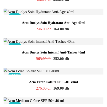
-33%
Acm Duolys Soin Hydratant Anti-Age 40ml
246.00
dh
164.00
dh
-31%
Acm Duolys Soin Intensif Anti-Taches 40ml
363.00
dh
252.00
dh
-39%
Acm Ecran Solaire SPF 50+ 40ml
276.00
dh
169.00
dh
-33%