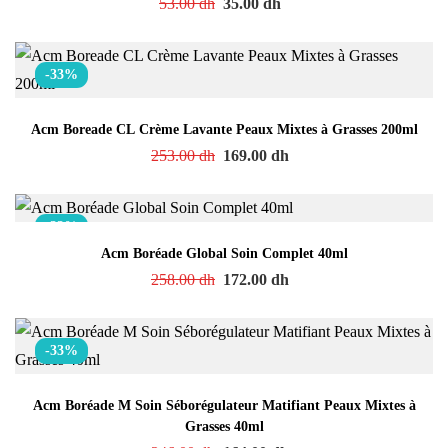
53.00
dh
35.00
dh
-33%
Acm Boreade CL Crème Lavante Peaux Mixtes à Grasses 200ml
253.00
dh
169.00
dh
-33%
Acm Boréade Global Soin Complet 40ml
258.00
dh
172.00
dh
-33%
Acm Boréade M Soin Séborégulateur Matifiant Peaux Mixtes à
Grasses 40ml