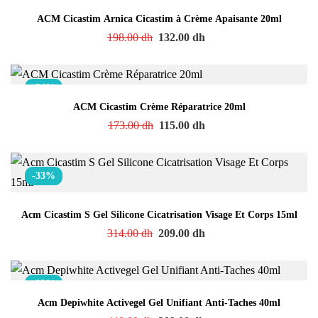
ACM Cicastim Arnica Cicastim à Crème Apaisante 20ml
198.00
dh
132.00
dh
-34%
ACM Cicastim Crème Réparatrice 20ml
173.00
dh
115.00
dh
-33%
Acm Cicastim S Gel Silicone Cicatrisation Visage Et Corps 15ml
314.00
dh
209.00
dh
-33%
Acm Depiwhite Activegel Gel Unifiant Anti-Taches 40ml