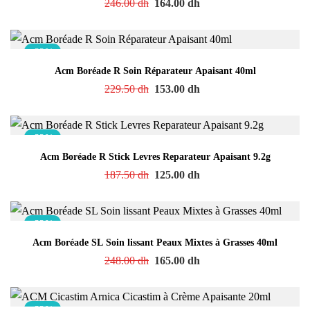
246.00
dh
164.00
dh
-33%
Acm Boréade R Soin Réparateur Apaisant 40ml
229.50
dh
153.00
dh
-33%
Acm Boréade R Stick Levres Reparateur Apaisant 9.2g
187.50
dh
125.00
dh
-33%
Acm Boréade SL Soin lissant Peaux Mixtes à Grasses 40ml
248.00
dh
165.00
dh
-33%