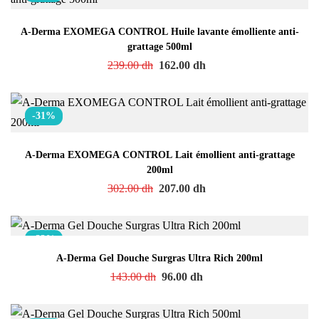
A-Derma EXOMEGA CONTROL Huile lavante émolliente anti-
grattage 500ml
239.00
dh
162.00
dh
-31%
A-Derma EXOMEGA CONTROL Lait émollient anti-grattage
200ml
302.00
dh
207.00
dh
-33%
A-Derma Gel Douche Surgras Ultra Rich 200ml
143.00
dh
96.00
dh