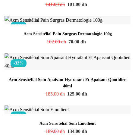
141.00
dh
101.00
dh
-31%
Acm Sensitélial Pain Surgras Dermatologie 100g
102.00
dh
70.00
dh
-32%
Acm Sensitélial Soin Apaisant Hydratant Et Apaisant Quotidien
40ml
185.00
dh
125.00
dh
-29%
Acm Sensitélial Soin Emollient
189.00
dh
134.00
dh