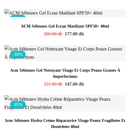
-33%
ACM Sébionex Gel Ecran Matifiant SPF50+ 40ml
266.00
dh
177.00
dh
-33%
Acm Sébionex Gel Nettoyant Visage Et Corps Peaux Grasses À
Imperfections
221.00
dh
147.00
dh
-25%
Acm Sébionex Hydra Crème Réparatrice Visage Peaux Fragilisées Et
Desséchées 40ml