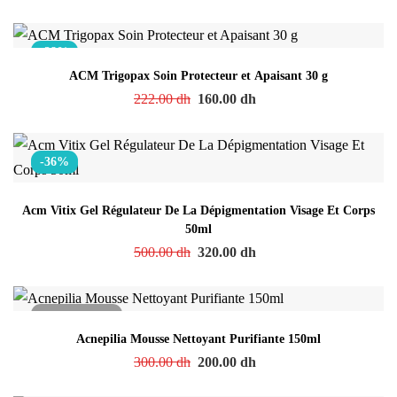
-28%
ACM Trigopax Soin Protecteur et Apaisant 30 g
222.00
dh
160.00
dh
-36%
Acm Vitix Gel Régulateur De La Dépigmentation Visage Et Corps
50ml
500.00
dh
320.00
dh
Acnepilia Mousse Nettoyant Purifiante 150ml
300.00
dh
200.00
dh