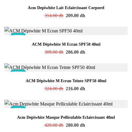
Acm Depiwhite Lait Eclaircissant Corporel
314.00
dh
209.00
dh
-33%
ACM Dépiwhite M Ecran SPF50 40ml
309.00
dh
206.00
dh
-33%
ACM Dépiwhite M Ecran Teinte SPF50 40ml
324.00
dh
216.00
dh
-33%
Acm Depiwhite Masque Pelliculable Eclaircissant 40ml
420.00
dh
280.00
dh