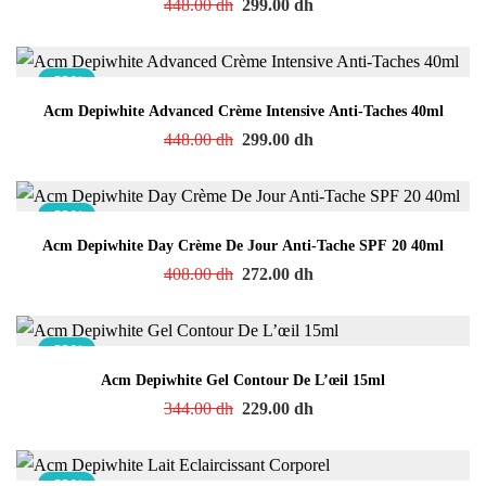
448.00
dh
299.00
dh
-33%
Acm Depiwhite Advanced Crème Intensive Anti-Taches 40ml
448.00
dh
299.00
dh
-33%
Acm Depiwhite Day Crème De Jour Anti-Tache SPF 20 40ml
408.00
dh
272.00
dh
-33%
Acm Depiwhite Gel Contour De L’œil 15ml
344.00
dh
229.00
dh
-33%