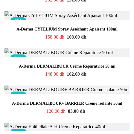
-32%
A-Derma CYTELIUM Spray Asséchant Apaisant 100ml
158.00
dh
108.00
dh
-31%
A-Derma DERMALIBOUR Crème Réparatrice 50 ml
148.00
dh
102.00
dh
-31%
A-Derma DERMALIBOUR+ BARRIER Crème isolante 50ml
120.00
dh
83.00
dh
-31%