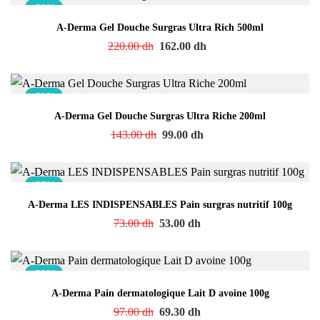
-26%
A-Derma Gel Douche Surgras Ultra Rich 500ml
220.00
dh
162.00
dh
-31%
A-Derma Gel Douche Surgras Ultra Riche 200ml
143.00
dh
99.00
dh
-27%
A-Derma LES INDISPENSABLES Pain surgras nutritif 100g
73.00
dh
53.00
dh
-29%
A-Derma Pain dermatologique Lait D avoine 100g
97.00
dh
69.30
dh