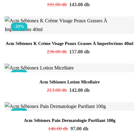
191.00
dh
143.00
dh
-33%
Acm Sébionex K Crème Visage Peaux Grasses À Imperfections 40ml
236.00
dh
157.00
dh
-33%
Acm Sébionex Lotion Micellaire
213.00
dh
142.00
dh
-34%
Acm Sébionex Pain Dermatologie Purifiant 100g
146.00
dh
97.00
dh