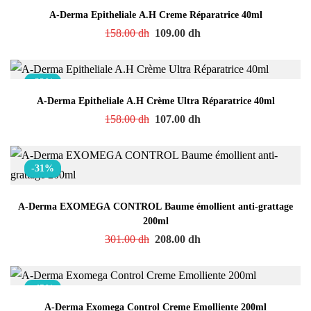
A-Derma Epitheliale A.H Creme Réparatrice 40ml
158.00
dh
109.00
dh
-32%
A-Derma Epitheliale A.H Crème Ultra Réparatrice 40ml
158.00
dh
107.00
dh
-31%
A-Derma EXOMEGA CONTROL Baume émollient anti-grattage
200ml
301.00
dh
208.00
dh
-45%
A-Derma Exomega Control Creme Emolliente 200ml