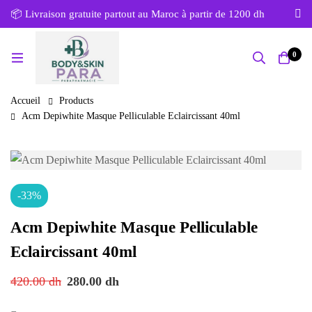
📦 Livraison gratuite partout au Maroc à partir de 1200 dh
0
Accueil
Products
Acm Depiwhite Masque Pelliculable Eclaircissant 40ml
-33%
Acm Depiwhite Masque Pelliculable
Eclaircissant 40ml
420.00
dh
280.00
dh