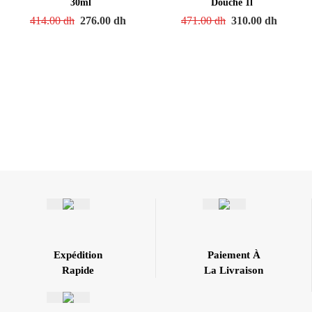
30ml
Douche 1l
414.00
dh
276.00
dh
471.00
dh
310.00
dh
Expédition
Paiement À
Rapide
La Livraison