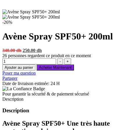
-26%
Avène Spray SPF50+ 200ml
Original
Current
340.00
dh
250.00
dh
price
price
26
personnes regardent ce produit en ce moment
Quantité
was:
is:
-
+
340.00 dh.
250.00 dh.
Ajouter au panier
Acheter Maintenant
Poser ma question
Partager
Date de livraison estimée: 24 H
Pour garantir la sécurité & de paiement sécurisé
Description
Description
Avène Spray SPF50+
Une très haute