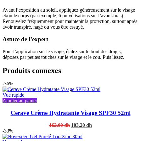
Avant l’exposition au soleil, appliquez généreusement sur le visage
et/ou le corps (par exemple, 6 pulvérisations sur l’avant-bras).
Renouvelez fréquemment pour maintenir la protection, surtout après
avoir transpiré, nagé ou vous être essuyé.
Astuce de l’expert
Pour l’application sur le visage, étalez sur le bout des doigts,
déposez par petites touches sur le visage et le cou. Puis lissez.
Produits connexes
-36%
Vue rapide
Ajouter au panier
Cerave Crème Hydratante Visage SPF30 52ml
Original
Current
162.00
dh
103.20
dh
price
price
-33%
was:
is: