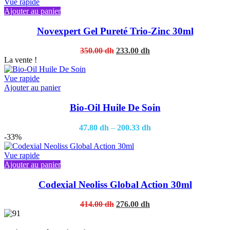
162.00 dh.
103.20 dh.
Vue rapide
Ajouter au panier
Novexpert Gel Pureté Trio-Zinc 30ml
Original
Current
350.00
dh
233.00
dh
price
price
La vente !
was:
is:
350.00 dh.
233.00 dh.
Vue rapide
This
Ajouter au panier
product
has
Bio-Oil Huile De Soin
multiple
variants.
47.80
dh
–
200.33
dh
The
-33%
options
may
Vue rapide
be
Ajouter au panier
chosen
on
Codexial Neoliss Global Action 30ml
the
product
Original
Current
414.00
dh
276.00
dh
page
price
price
was:
is: