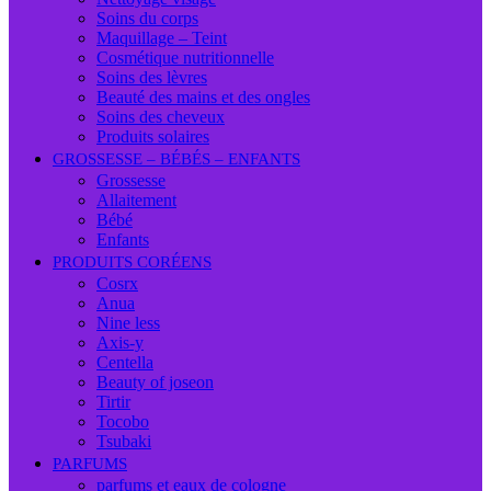
Soins du corps
Maquillage – Teint
Cosmétique nutritionnelle
Soins des lèvres
Beauté des mains et des ongles
Soins des cheveux
Produits solaires
GROSSESSE – BÉBÉS – ENFANTS
Grossesse
Allaitement
Bébé
Enfants
PRODUITS CORÉENS
Cosrx
Anua
Nine less
Axis-y
Centella
Beauty of joseon
Tirtir
Tocobo
Tsubaki
PARFUMS
parfums et eaux de cologne