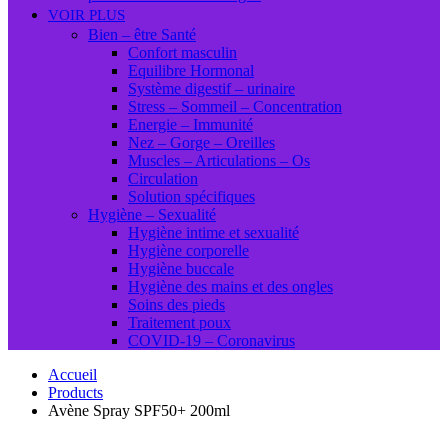
VOIR PLUS
Bien – être Santé
Confort masculin
Equilibre Hormonal
Système digestif – urinaire
Stress – Sommeil – Concentration
Energie – Immunité
Nez – Gorge – Oreilles
Muscles – Articulations – Os
Circulation
Solution spécifiques
Hygiène – Sexualité
Hygiène intime et sexualité
Hygiène corporelle
Hygiène buccale
Hygiène des mains et des ongles
Soins des pieds
Traitement poux
COVID-19 – Coronavirus
Accueil
Products
Avène Spray SPF50+ 200ml