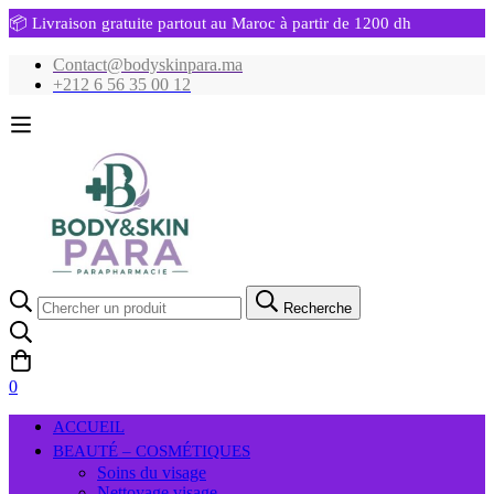
📦 Livraison gratuite partout au Maroc à partir de 1200 dh
Contact@bodyskinpara.ma
+212 6 56 35 00 12
Recherche
Recherche
pour:
0
ACCUEIL
BEAUTÉ – COSMÉTIQUES
Soins du visage
Nettoyage visage