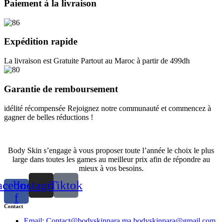
414.00 dh.
276.00 dh.
Paiement à la livraison
Expédition rapide
La livraison est Gratuite Partout au Maroc à partir de 499dh
Garantie de remboursement
idélité récompensée Rejoignez notre communauté et commencez à
gagner de belles réductions !
Body Skin s’engage à vous proposer toute l’année le choix le plus
large dans toutes les games au meilleur prix afin de répondre au
mieux à vos besoins.
acebook-
Instagram
Tiktok
f
Contact
Email: Contact@bodyskinpara.ma bodyskinpara@gmail.com