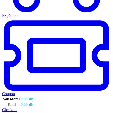
Expédition
Coupon
Sous-total
0.00
dh
Total
0.00
dh
Checkout