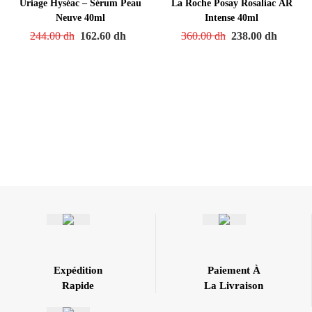
Uriage Hyséac – Sérum Peau
La Roche Posay Rosaliac AR
Neuve 40ml
Intense 40ml
244.00
dh
162.60
dh
360.00
dh
238.00
dh
Expédition
Paiement À
Rapide
La Livraison