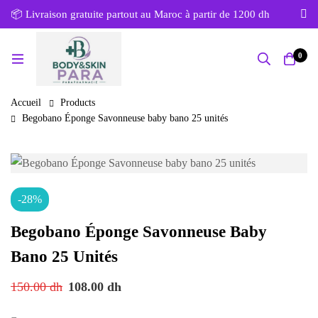
📦 Livraison gratuite partout au Maroc à partir de 1200 dh
0
Accueil
Products
Begobano Éponge Savonneuse baby bano 25 unités
-28%
Begobano Éponge Savonneuse Baby
Bano 25 Unités
150.00
dh
108.00
dh