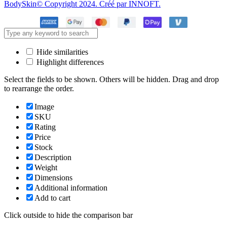
BodySkin© Copyright 2024. Créé par INNOFT.
Hide similarities
Highlight differences
Select the fields to be shown. Others will be hidden. Drag and drop
to rearrange the order.
Image
SKU
Rating
Price
Stock
Description
Weight
Dimensions
Additional information
Add to cart
Click outside to hide the comparison bar