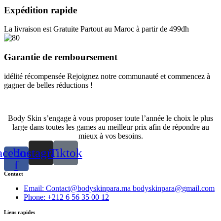
the
Expédition rapide
product
page
La livraison est Gratuite Partout au Maroc à partir de 499dh
Garantie de remboursement
idélité récompensée Rejoignez notre communauté et commencez à
gagner de belles réductions !
Body Skin s’engage à vous proposer toute l’année le choix le plus
large dans toutes les games au meilleur prix afin de répondre au
mieux à vos besoins.
acebook-
Instagram
Tiktok
f
Contact
Email: Contact@bodyskinpara.ma bodyskinpara@gmail.com
Phone: +212 6 56 35 00 12
Liens rapides