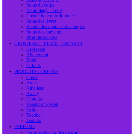
Soins du corps
Maquillage – Teint
Cosmétique nutritionnelle
Soins des lèvres
Beauté des mains et des ongles
Soins des cheveux
Produits solaires
GROSSESSE – BÉBÉS – ENFANTS
Grossesse
Allaitement
Bébé
Enfants
PRODUITS CORÉENS
Cosrx
Anua
Nine less
Axis-y
Centella
Beauty of joseon
Tirtir
Tocobo
Tsubaki
PARFUMS
parfums et eaux de cologne