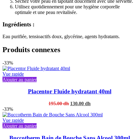
Séchez votre peau en tapotant doucement avec une serviette.
Utilisez quotidiennement pour une hygiène corporelle
optimale et une peau revitalisée.
Ingrédients :
Eau purifiée, tensioactifs doux, glycérine, agents hydratants.
Produits connexes
-33%
Vue rapide
Ajouter au panier
Placentor Fluide hydratant 40ml
Original
Current
195.00
dh
130.00
dh
price
price
-33%
was:
is:
195.00 dh.
130.00 dh.
Vue rapide
Ajouter au panier
Buccotherm Bain de Bouche Sans Alcool 300ml