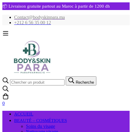
📦 Livraison gratuite partout au Maroc à partir de 1200 dh
Contact@bodyskinpara.ma
+212 6 56 35 00 12
Recherche
Recherche
pour:
0
ACCUEIL
BEAUTÉ – COSMÉTIQUES
Soins du visage
Nettoyage visage