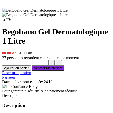
-24%
Begobano Gel Dermatologique
1 Litre
Original
Current
80.00
dh
61.00
dh
price
price
27
personnes regardent ce produit en ce moment
Quantité
was:
is:
-
+
80.00 dh.
61.00 dh.
Ajouter au panier
Acheter Maintenant
Poser ma question
Partager
Date de livraison estimée: 24 H
Pour garantir la sécurité & de paiement sécurisé
Description
Description