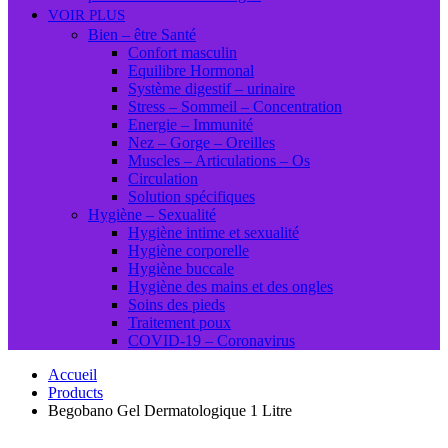
VOIR PLUS
Bien – être Santé
Confort masculin
Equilibre Hormonal
Système digestif – urinaire
Stress – Sommeil – Concentration
Energie – Immunité
Nez – Gorge – Oreilles
Muscles – Articulations – Os
Circulation
Solution spécifiques
Hygiène – Sexualité
Hygiène intime et sexualité
Hygiène corporelle
Hygiène buccale
Hygiène des mains et des ongles
Soins des pieds
Traitement poux
COVID-19 – Coronavirus
Accueil
Products
Begobano Gel Dermatologique 1 Litre