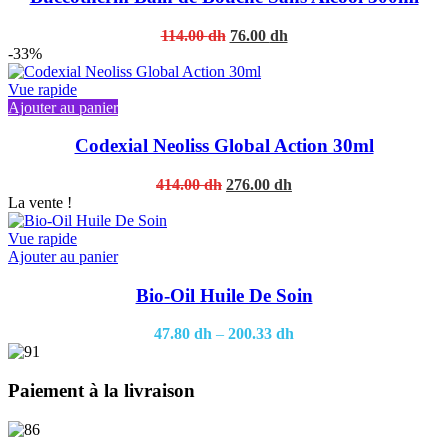
Original
Current
114.00
dh
76.00
dh
price
price
-33%
was:
is:
114.00 dh.
76.00 dh.
Vue rapide
Ajouter au panier
Codexial Neoliss Global Action 30ml
Original
Current
414.00
dh
276.00
dh
price
price
La vente !
was:
is:
414.00 dh.
276.00 dh.
Vue rapide
This
Ajouter au panier
product
has
Bio-Oil Huile De Soin
multiple
variants.
47.80
dh
–
200.33
dh
The
options
may
Paiement à la livraison
be
chosen
on