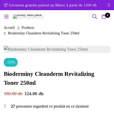
📦 Livraison gratuite partout au Maroc à partir de 1200 dh
0
Accueil
Products
Bioderminy Cleanderm Revitalizing Toner 250ml
-33%
Bioderminy Cleanderm Revitalizing
Toner 250ml
186.00
dh
124.00
dh
27
personnes regardent ce produit en ce moment