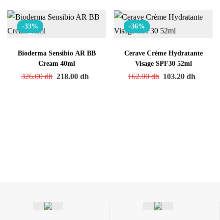
-33%
-36%
Bioderma Sensibio AR BB
Cerave Crème Hydratante
Cream 40ml
Visage SPF30 52ml
326.00
dh
218.00
dh
162.00
dh
103.20
dh