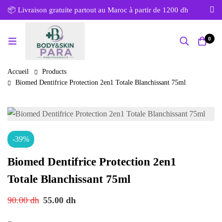
📦 Livraison gratuite partout au Maroc à partir de 1200 dh
0
Accueil
Products
Biomed Dentifrice Protection 2en1 Totale Blanchissant 75ml
-39%
Biomed Dentifrice Protection 2en1
Totale Blanchissant 75ml
90.00
dh
55.00
dh
Original
Current
price
price