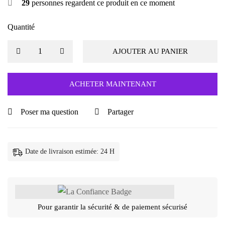
29
personnes regardent ce produit en ce moment
was:
is:
90.00 dh.
55.00 dh.
Quantité
AJOUTER AU PANIER
ACHETER MAINTENANT
Poser ma question
Partager
Date de livraison estimée: 24 H
Pour garantir la sécurité & de paiement sécurisé