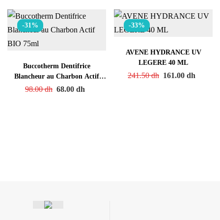
-31%
-33%
AVENE HYDRANCE UV
LEGERE 40 ML
Buccotherm Dentifrice
Original
Curre
241.50
dh
161.00
dh
Blancheur au Charbon Actif
price
price
BIO 75ml
Original
Current
98.00
dh
68.00
dh
was:
is:
price
price
241.50 dh.
161.00
was:
is:
98.00 dh.
68.00 dh.