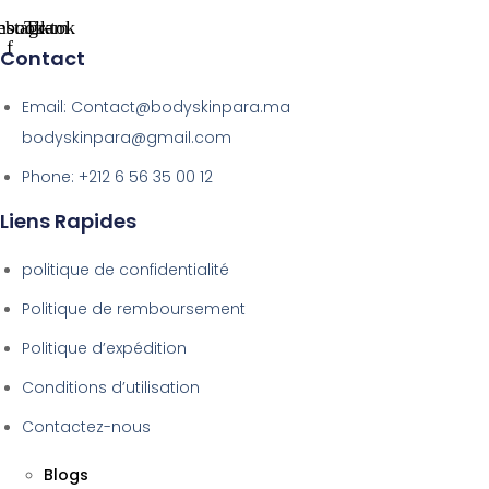
ebook-
nstagram
Tiktok
f
Contact
Email: Contact@bodyskinpara.ma
bodyskinpara@gmail.com
Phone: +212 6 56 35 00 12
Liens Rapides
politique de confidentialité
Politique de remboursement
Politique d’expédition
Conditions d’utilisation
Contactez-nous
Blogs