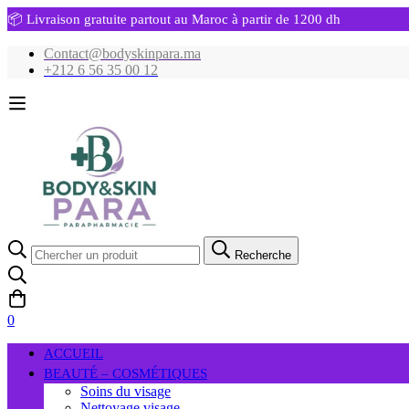
📦 Livraison gratuite partout au Maroc à partir de 1200 dh
Contact@bodyskinpara.ma
+212 6 56 35 00 12
Recherche
Recherche
pour:
0
ACCUEIL
BEAUTÉ – COSMÉTIQUES
Soins du visage
Nettoyage visage