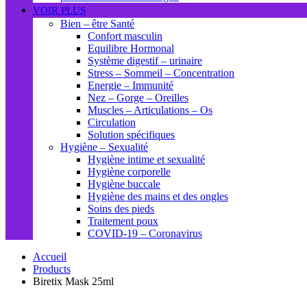
VOIR PLUS
Bien – être Santé
Confort masculin
Equilibre Hormonal
Système digestif – urinaire
Stress – Sommeil – Concentration
Energie – Immunité
Nez – Gorge – Oreilles
Muscles – Articulations – Os
Circulation
Solution spécifiques
Hygiène – Sexualité
Hygiène intime et sexualité
Hygiène corporelle
Hygiène buccale
Hygiène des mains et des ongles
Soins des pieds
Traitement poux
COVID-19 – Coronavirus
Accueil
Products
Biretix Mask 25ml