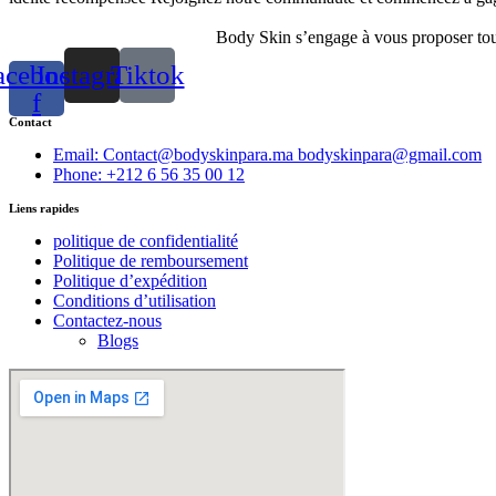
Body Skin s’engage à vous proposer toute
acebook-
Instagram
Tiktok
f
Contact
Email: Contact@bodyskinpara.ma bodyskinpara@gmail.com
Phone: +212 6 56 35 00 12
Liens rapides
politique de confidentialité
Politique de remboursement
Politique d’expédition
Conditions d’utilisation
Contactez-nous
Blogs