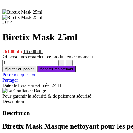
-37%
Biretix Mask 25ml
Original
Current
261.00
dh
165.00
dh
price
price
24
personnes regardent ce produit en ce moment
Quantité
was:
is:
-
+
261.00 dh.
165.00 dh.
Ajouter au panier
Acheter Maintenant
Poser ma question
Partager
Date de livraison estimée: 24 H
Pour garantir la sécurité & de paiement sécurisé
Description
Description
Biretix Mask Masque nettoyant pour les pe