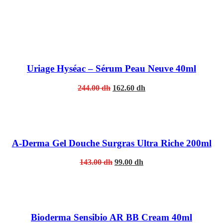
Uriage Hyséac – Sérum Peau Neuve 40ml
Original
Current
244.00
dh
162.60
dh
price
price
was:
is:
244.00 dh.
162.60 dh.
A-Derma Gel Douche Surgras Ultra Riche 200ml
Original
Current
143.00
dh
99.00
dh
price
price
was:
is:
143.00 dh.
99.00 dh.
Bioderma Sensibio AR BB Cream 40ml