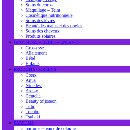
Soins du corps
Maquillage – Teint
Cosmétique nutritionnelle
Soins des lèvres
Beauté des mains et des ongles
Soins des cheveux
Produits solaires
GROSSESSE – BÉBÉS – ENFANTS
Grossesse
Allaitement
Bébé
Enfants
PRODUITS CORÉENS
Cosrx
Anua
Nine less
Axis-y
Centella
Beauty of joseon
Tirtir
Tocobo
Tsubaki
PARFUMS
parfums et eaux de cologne