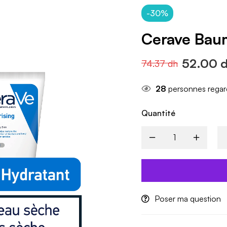
-30%
Cerave Bau
52.00
74.37
dh
28
personnes regar
Quantité
Poser ma question