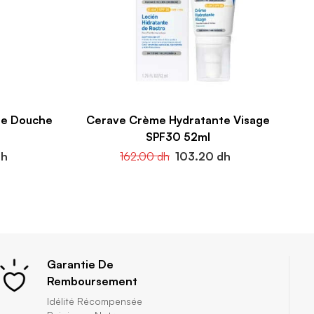
De Douche
Cerave Crème Hydratante Visage
SPF30 52ml
dh
162.00
dh
103.20
dh
Garantie De
Remboursement
Idélité Récompensée