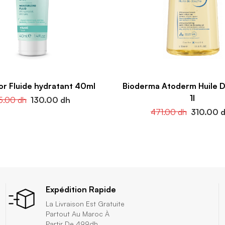
or Fluide hydratant 40ml
Bioderma Atoderm Huile 
1l
5.00
dh
130.00
dh
471.00
dh
310.00
Expédition Rapide
La Livraison Est Gratuite
Partout Au Maroc À
Partir De 499dh