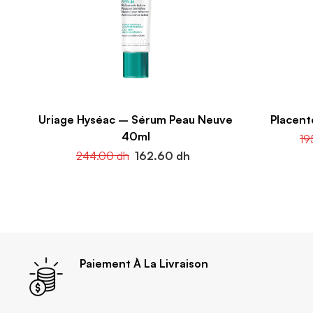
Uriage Hyséac – Sérum Peau Neuve
Placent
40ml
19
244.00
dh
162.60
dh
Paiement À La Livraison