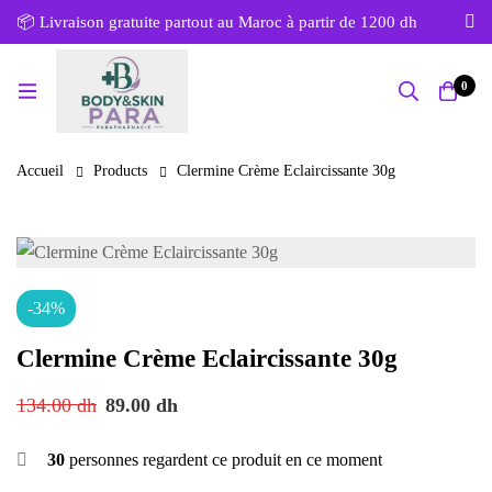
📦 Livraison gratuite partout au Maroc à partir de 1200 dh
0
Accueil
Products
Clermine Crème Eclaircissante 30g
-34%
Clermine Crème Eclaircissante 30g
134.00
dh
89.00
dh
30
personnes regardent ce produit en ce moment