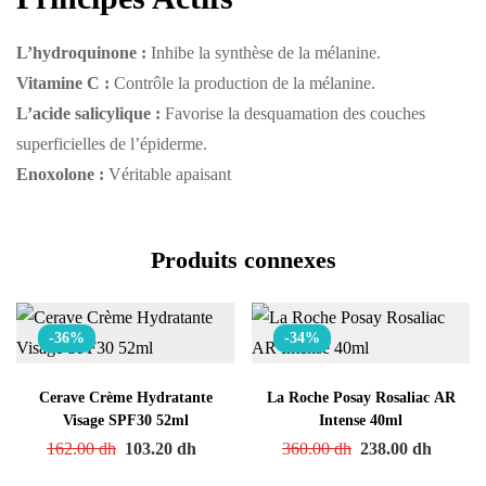
L’hydroquinone :
Inhibe la synthèse de la mélanine.
Vitamine C :
Contrôle la production de la mélanine.
L’acide salicylique :
Favorise la desquamation des couches
superficielles de l’épiderme.
Enoxolone :
Véritable apaisant
Produits connexes
-36%
-34%
Cerave Crème Hydratante
La Roche Posay Rosaliac AR
Visage SPF30 52ml
Intense 40ml
162.00
dh
103.20
dh
360.00
dh
238.00
dh