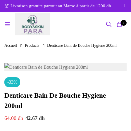
📦 Livraison gratuite partout au Maroc à partir de 1200 dh
0
Accueil
Products
Denticare Bain de Bouche Hygiene 200ml
-33%
Denticare Bain De Bouche Hygiene
200ml
64.00
dh
42.67
dh