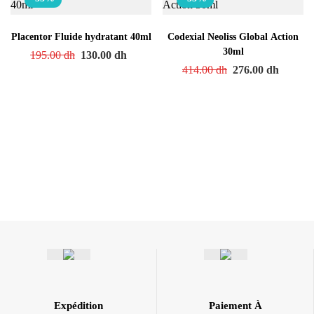
Placentor Fluide hydratant 40ml
Codexial Neoliss Global Action
30ml
195.00
dh
130.00
dh
414.00
dh
276.00
dh
Expédition
Paiement À