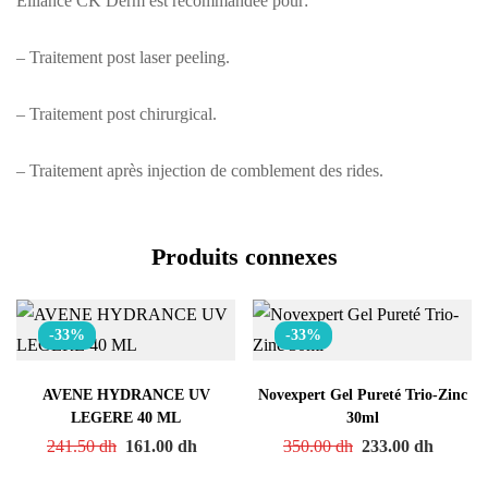
Elliance CK Derm est recommandée pour:
– Traitement post laser peeling.
– Traitement post chirurgical.
– Traitement après injection de comblement des rides.
Produits connexes
-33%
-33%
AVENE HYDRANCE UV
Novexpert Gel Pureté Trio-Zinc
LEGERE 40 ML
30ml
241.50
dh
161.00
dh
350.00
dh
233.00
dh