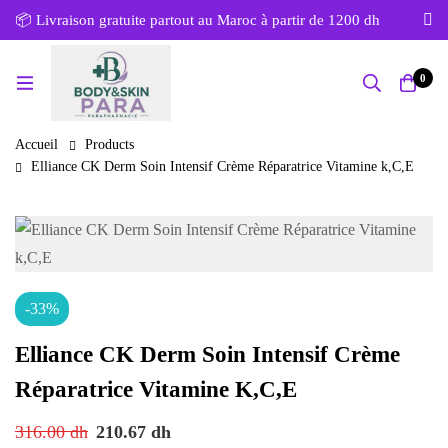
📦 Livraison gratuite partout au Maroc à partir de 1200 dh
0
Accueil
Products
Elliance CK Derm Soin Intensif Crème Réparatrice Vitamine k,C,E
-33%
Elliance CK Derm Soin Intensif Crème
Réparatrice Vitamine K,C,E
316.00
dh
210.67
dh