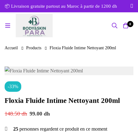
📦 Livraison gratuite partout au Maroc à partir de 1200 dh
0
Accueil
Products
Floxia Fluide Intime Nettoyant 200ml
-33%
Floxia Fluide Intime Nettoyant 200ml
148.50
dh
99.00
dh
25
personnes regardent ce produit en ce moment