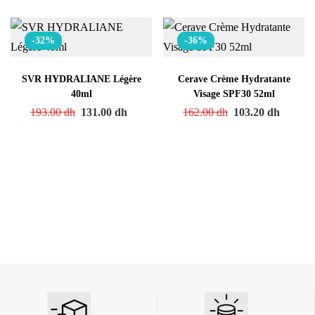
-32%
-36%
SVR HYDRALIANE Légère
Cerave Crème Hydratante
40ml
Visage SPF30 52ml
193.00
dh
131.00
dh
162.00
dh
103.20
dh