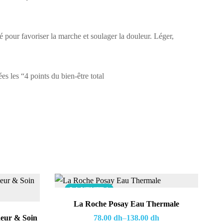
our favoriser la marche et soulager la douleur.‎ Léger,‎
s les “4 points du bien‎-être total
LA VENTE !
La Roche Posay Eau Thermale
heur & Soin
78.00
dh
–
138.00
dh