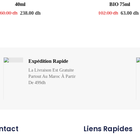
40ml
BIO 75ml
60.00
dh
238.00
dh
102.00
dh
63.00
dh
Expédition Rapide
La Livraison Est Gratuite
Partout Au Maroc À Partir
De 499dh
ntact
Liens Rapides