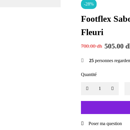
-28%
Footflex Sa
Fleuri
505.00
d
700.00
dh
25
personnes regarden
Quantité
Poser ma question