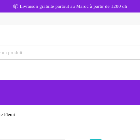
📦 Livraison gratuite partout au Maroc à partir de 1200 dh
e Fleuri