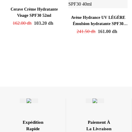
Cerave Crème Hydratante
Visage SPF30 52ml
Avène Hydrance UV LÉGÈRE
162.00
dh
103.20
dh
Émulsion hydratante SPF30
40ml
241.50
dh
161.00
dh
Expédition
Paiement À
Rapide
La Livraison