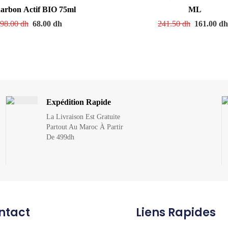
arbon Actif BIO 75ml
ML
98.00
dh
68.00
dh
241.50
dh
161.00
d
Expédition Rapide
La Livraison Est Gratuite
Partout Au Maroc À Partir
De 499dh
ntact
Liens Rapides