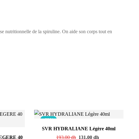
se nutritionnelle de la
spiruline
. On aide son corps tout en
-32%
SVR HYDRALIANE Légère 40ml
EGERE 40
193.00
dh
131.00
dh