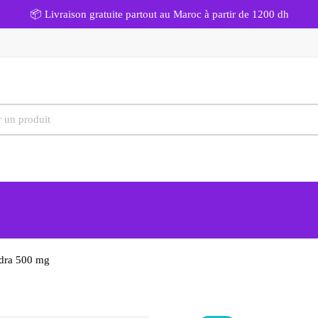
📦 Livraison gratuite partout au Maroc à partir de 1200 dh
ydra 500 mg