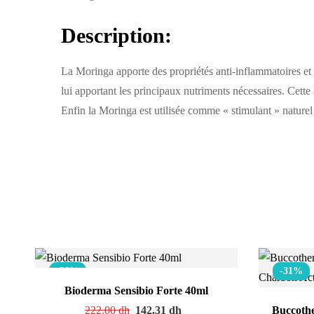
Description:
La
Moringa
apporte des propriétés anti-inflammatoires et 
lui apportant les principaux nutriments nécessaires. Cette a
Enfin la
Moringa
est utilisée comme « stimulant » nature
-36%
-31%
Bioderma Sensibio Forte 40ml
222.00
dh
142.31
dh
Buccothe