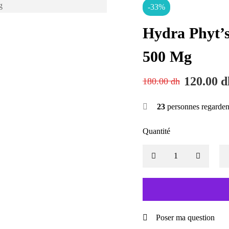
-33%
Hydra Phyt’
500 Mg
120.00
d
180.00
dh
23
personnes regarden
Quantité
Poser ma question