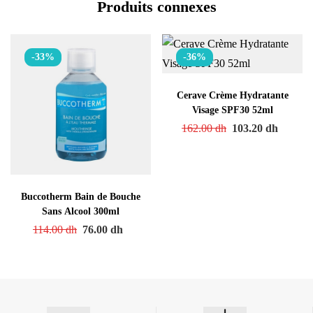
Produits connexes
-33%
-36%
Cerave Crème Hydratante
Visage SPF30 52ml
162.00
dh
103.20
dh
Buccotherm Bain de Bouche
Sans Alcool 300ml
114.00
dh
76.00
dh