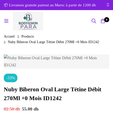
📦 Livraison gratuite partout au Maroc à partir de 1200 dh
0
Accueil
Products
Nuby Biberon Oval Large Tétine Débit 270Ml +0 Mois ID1242
-33%
Nuby Biberon Oval Large Tétine Débit
270Ml +0 Mois ID1242
82.50
dh
55.00
dh