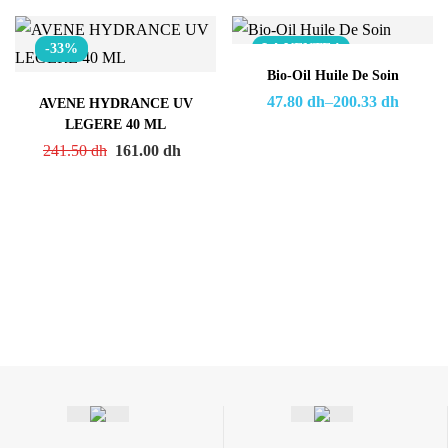
-33%
LA VENTE !
Bio-Oil Huile De Soin
47.80
dh
–
200.33
dh
AVENE HYDRANCE UV
LEGERE 40 ML
241.50
dh
161.00
dh