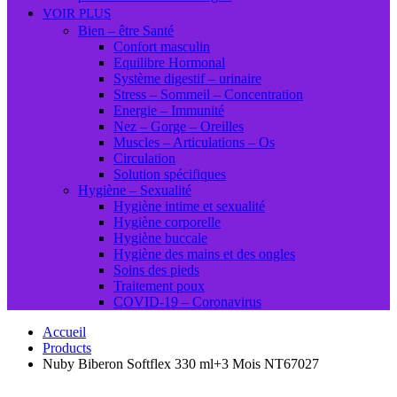
VOIR PLUS
Bien – être Santé
Confort masculin
Equilibre Hormonal
Système digestif – urinaire
Stress – Sommeil – Concentration
Energie – Immunité
Nez – Gorge – Oreilles
Muscles – Articulations – Os
Circulation
Solution spécifiques
Hygiène – Sexualité
Hygiène intime et sexualité
Hygiène corporelle
Hygiène buccale
Hygiène des mains et des ongles
Soins des pieds
Traitement poux
COVID-19 – Coronavirus
Accueil
Products
Nuby Biberon Softflex 330 ml+3 Mois NT67027