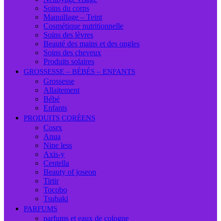
Soins du corps
Maquillage – Teint
Cosmétique nutritionnelle
Soins des lèvres
Beauté des mains et des ongles
Soins des cheveux
Produits solaires
GROSSESSE – BÉBÉS – ENFANTS
Grossesse
Allaitement
Bébé
Enfants
PRODUITS CORÉENS
Cosrx
Anua
Nine less
Axis-y
Centella
Beauty of joseon
Tirtir
Tocobo
Tsubaki
PARFUMS
parfums et eaux de cologne