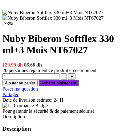
-33%
Nuby Biberon Softflex 330
ml+3 Mois NT67027
Original
Current
129.99
dh
86.66
dh
price
price
20
personnes regardent ce produit en ce moment
Quantité
was:
is:
-
+
129.99 dh.
86.66 dh.
Ajouter au panier
Acheter Maintenant
Poser ma question
Partager
Date de livraison estimée: 24 H
Pour garantir la sécurité & de paiement sécurisé
Description
Description