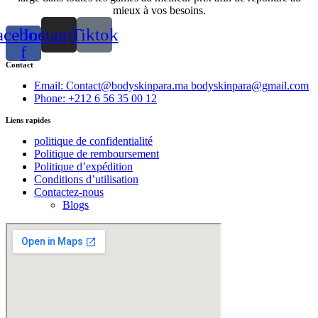
mieux à vos besoins.
acebook-
Instagram
Tiktok
f
Contact
Email: Contact@bodyskinpara.ma bodyskinpara@gmail.com
Phone: +212 6 56 35 00 12
Liens rapides
politique de confidentialité
Politique de remboursement
Politique d’expédition
Conditions d’utilisation
Contactez-nous
Blogs