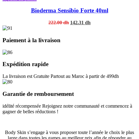
Bioderma Sensibio Forte 40ml
Original
Current
222.00
dh
142.31
dh
price
price
was:
is:
222.00 dh.
142.31 dh.
Paiement à la livraison
Expédition rapide
La livraison est Gratuite Partout au Maroc à partir de 499dh
Garantie de remboursement
idélité récompensée Rejoignez notre communauté et commencez à
gagner de belles réductions !
Body Skin s’engage à vous proposer toute l’année le choix le plus
large dans toutes les games au meilleur prix afin de répondre au