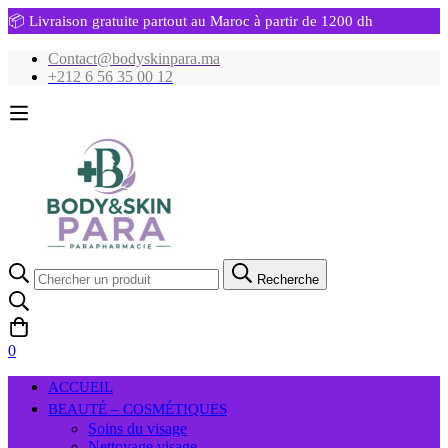
📦 Livraison gratuite partout au Maroc à partir de 1200 dh
Contact@bodyskinpara.ma
+212 6 56 35 00 12
Recherche
Recherche
pour:
0
ACCUEIL
BEAUTÉ – COSMÉTIQUES
Soins du visage
Nettoyage visage