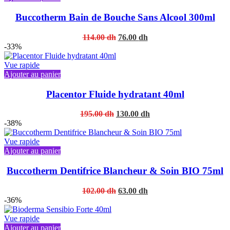
Buccotherm Bain de Bouche Sans Alcool 300ml
Original
Current
114.00
dh
76.00
dh
price
price
-33%
was:
is:
114.00 dh.
76.00 dh.
Vue rapide
Ajouter au panier
Placentor Fluide hydratant 40ml
Original
Current
195.00
dh
130.00
dh
price
price
-38%
was:
is:
195.00 dh.
130.00 dh.
Vue rapide
Ajouter au panier
Buccotherm Dentifrice Blancheur & Soin BIO 75ml
Original
Current
102.00
dh
63.00
dh
price
price
-36%
was:
is:
102.00 dh.
63.00 dh.
Vue rapide
Ajouter au panier