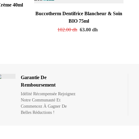
Crème 40ml
h
Buccotherm Dentifrice Blancheur & Soin
BIO 75ml
102.00
dh
63.00
dh
Garantie De
Remboursement
Idélité Récompensée Rejoignez
Notre Communauté Et
Commencez À Gagner De
Belles Réductions !