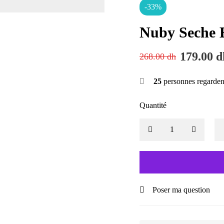
-33%
Nuby Seche B
179.00
d
268.00
dh
25
personnes regarden
Quantité
Poser ma question