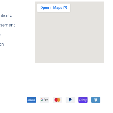
tialité
ursement
n
ion