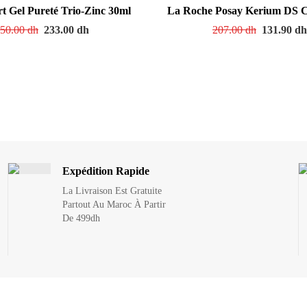
t Gel Pureté Trio-Zinc 30ml
La Roche Posay Kerium DS 
50.00
dh
233.00
dh
207.00
dh
131.90
d
Expédition Rapide
La Livraison Est Gratuite
Partout Au Maroc À Partir
De 499dh