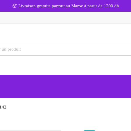
📦 Livraison gratuite partout au Maroc à partir de 1200 dh
1142