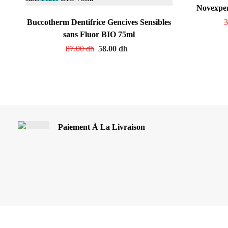
Novexper
Buccotherm Dentifrice Gencives Sensibles
3
sans Fluor BIO 75ml
87.00
dh
58.00
dh
Paiement À La Livraison