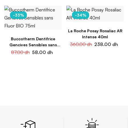
-33%
-34%
La Roche Posay Rosaliac AR
Intense 40ml
Buccotherm Dentifrice
360.00
dh
238.00
dh
Gencives Sensibles sans
Fluor BIO 75ml
87.00
dh
58.00
dh