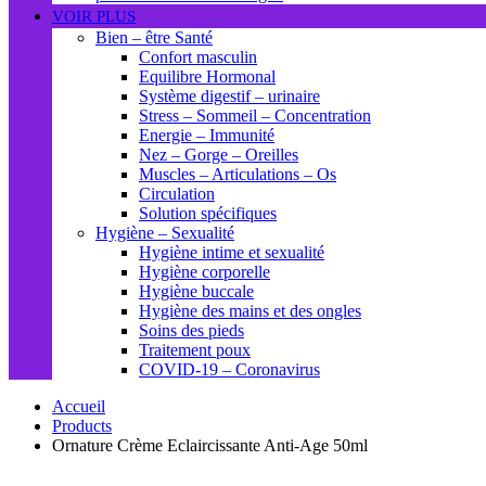
VOIR PLUS
Bien – être Santé
Confort masculin
Equilibre Hormonal
Système digestif – urinaire
Stress – Sommeil – Concentration
Energie – Immunité
Nez – Gorge – Oreilles
Muscles – Articulations – Os
Circulation
Solution spécifiques
Hygiène – Sexualité
Hygiène intime et sexualité
Hygiène corporelle
Hygiène buccale
Hygiène des mains et des ongles
Soins des pieds
Traitement poux
COVID-19 – Coronavirus
Accueil
Products
Ornature Crème Eclaircissante Anti-Age 50ml