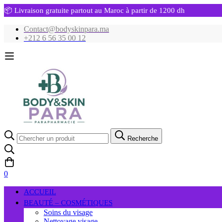
📦 Livraison gratuite partout au Maroc à partir de 1200 dh
Contact@bodyskinpara.ma
+212 6 56 35 00 12
Recherche
Recherche
pour:
0
ACCUEIL
BEAUTÉ – COSMÉTIQUES
Soins du visage
Nettoyage visage