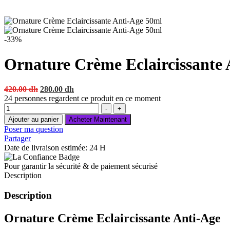
-33%
Ornature Crème Eclaircissante
Original
Current
420.00
dh
280.00
dh
price
price
24
personnes regardent ce produit en ce moment
Quantité
was:
is:
-
+
420.00 dh.
280.00 dh.
Ajouter au panier
Acheter Maintenant
Poser ma question
Partager
Date de livraison estimée: 24 H
Pour garantir la sécurité & de paiement sécurisé
Description
Description
Ornature Crème Eclaircissante Anti-Age