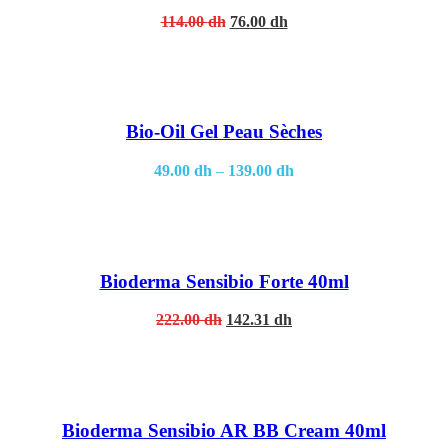
Original
Current
114.00
dh
76.00
dh
price
price
was:
is:
114.00 dh.
76.00 dh.
Bio-Oil Gel Peau Sèches
49.00
dh
–
139.00
dh
Bioderma Sensibio Forte 40ml
Original
Current
222.00
dh
142.31
dh
price
price
was:
is:
222.00 dh.
142.31 dh.
Bioderma Sensibio AR BB Cream 40ml