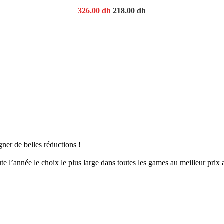
Original
Current
326.00
dh
218.00
dh
price
price
was:
is:
326.00 dh.
218.00 dh.
er de belles réductions !
 l’année le choix le plus large dans toutes les games au meilleur prix