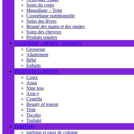
Soins du corps
Maquillage – Teint
Cosmétique nutritionnelle
Soins des lèvres
Beauté des mains et des ongles
Soins des cheveux
Produits solaires
GROSSESSE – BÉBÉS – ENFANTS
Grossesse
Allaitement
Bébé
Enfants
PRODUITS CORÉENS
Cosrx
Anua
Nine less
Axis-y
Centella
Beauty of joseon
Tirtir
Tocobo
Tsubaki
PARFUMS
parfums et eaux de cologne