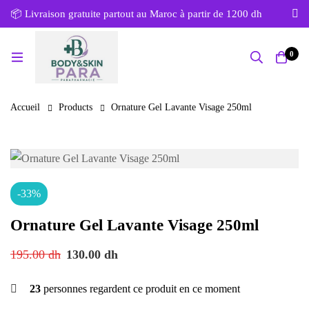
📦 Livraison gratuite partout au Maroc à partir de 1200 dh
0
Accueil
Products
Ornature Gel Lavante Visage 250ml
-33%
Ornature Gel Lavante Visage 250ml
195.00
dh
130.00
dh
23
personnes regardent ce produit en ce moment