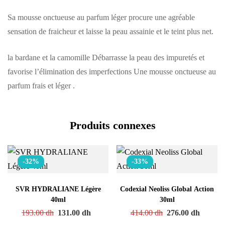
Sa mousse onctueuse au parfum léger procure une agréable
sensation de fraicheur et laisse la peau assainie et le teint plus net.
la bardane et la camomille Débarrasse la peau des impuretés et
favorise l’élimination des imperfections Une mousse onctueuse au
parfum frais et léger .
Produits connexes
-32%
-33%
SVR HYDRALIANE Légère
Codexial Neoliss Global Action
40ml
30ml
193.00
dh
131.00
dh
414.00
dh
276.00
dh