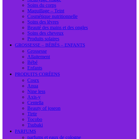
Soins du corps
Maquillage – Teint
Cosmétique nutritionnelle
Soins des lèvres
Beauté des mains et des ongles
Soins des cheveux
Produits solaires
GROSSESSE – BÉBÉS – ENFANTS
Grossesse
Allaitement
Bébé
Enfants
PRODUITS CORÉENS
Cosrx
Anua
Nine less
Axis-y
Centella
Beauty of joseon
Tirtir
Tocobo
Tsubaki
PARFUMS
parfums et eaux de cologne