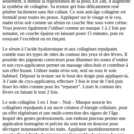
seulement, il stimule la régénération de la peau; En 24h, il augmente
la synthèse de collagène. Sa texture gel frais délicatement rosé
pénètre facilement sans fini collant. Ce soin anti-âge collagène est
formulé pour toutes les peaux. Appliquer sur le visage et le cou,
matin et/ou soir comme un sérum en couche fine sous votre crème.
Vous pouvez également l’utiliser comme un masque 1 à 2 fois par
semaine, en couche épaisse en laissant poser 15 minutes, puis en
essuyant l’excédent ou en rinçant.
Le sérum à l’acide hyaluronique et aux collagènes repulpants
comble tous les types de rides du contour des yeux et des lèvres. Il
possède des pigments correcteurs pour illuminer les zones d’ombre
et son cryo-applicateur permet un massage ultra-frais et contribue à
son effet lissant. Utiliser matin et/ou soir, seul ou sous le soin
habituel. Déposer la texture sur le bout des doigts puis appliquer-la.
A l’aide du cryo-applicateur, effectuer 3 fois le tour de l’œil puis
lisser les rides comme pour les “repasser”. Lisser le contour des
lèvres en faisant le tour 2 fois.
Le soin collagène 3 en 1 Jour – Nuit – Masque associe les
collagènes repulpants à un sucre créateur d’énergie cellulaire, pour
un effet régénérant et une multi-correction des signes de l’âge.
Inspiré des gestes professionnels, son embout pinceau permet une
application homogène et précise du soin tout en douceur pour
décrisper instantanément les traits. Appliquer quotidiennement en