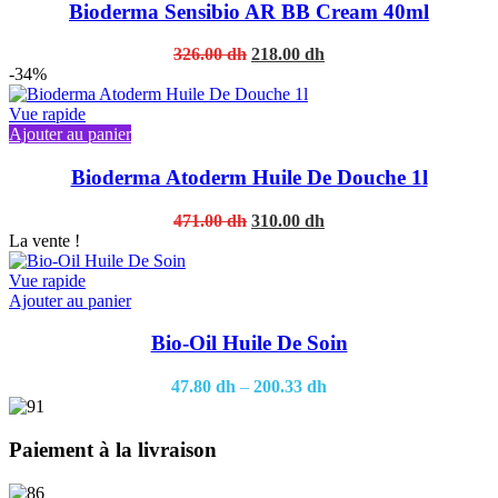
Bioderma Sensibio AR BB Cream 40ml
Original
Current
326.00
dh
218.00
dh
price
price
-34%
was:
is:
326.00 dh.
218.00 dh.
Vue rapide
Ajouter au panier
Bioderma Atoderm Huile De Douche 1l
Original
Current
471.00
dh
310.00
dh
price
price
La vente !
was:
is:
471.00 dh.
310.00 dh.
Vue rapide
This
Ajouter au panier
product
has
Bio-Oil Huile De Soin
multiple
variants.
47.80
dh
–
200.33
dh
The
options
may
Paiement à la livraison
be
chosen