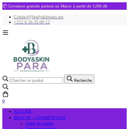
📦 Livraison gratuite partout au Maroc à partir de 1200 dh
Contact@bodyskinpara.ma
+212 6 56 35 00 12
Recherche
Recherche
pour:
0
ACCUEIL
BEAUTÉ – COSMÉTIQUES
Soins du visage
Nettoyage visage