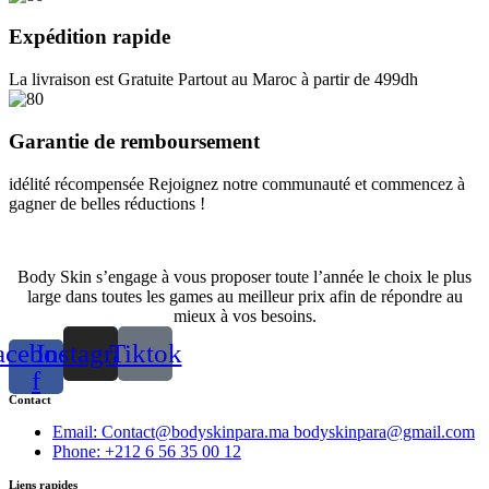
on
the
Expédition rapide
product
page
La livraison est Gratuite Partout au Maroc à partir de 499dh
Garantie de remboursement
idélité récompensée Rejoignez notre communauté et commencez à
gagner de belles réductions !
Body Skin s’engage à vous proposer toute l’année le choix le plus
large dans toutes les games au meilleur prix afin de répondre au
mieux à vos besoins.
acebook-
Instagram
Tiktok
f
Contact
Email: Contact@bodyskinpara.ma bodyskinpara@gmail.com
Phone: +212 6 56 35 00 12
Liens rapides