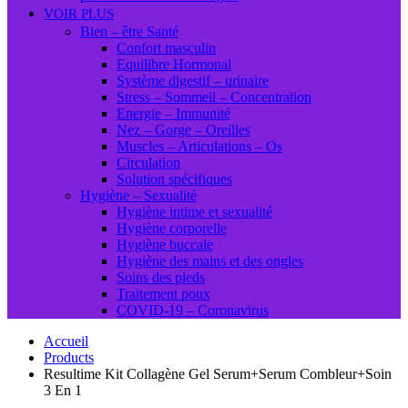
VOIR PLUS
Bien – être Santé
Confort masculin
Equilibre Hormonal
Système digestif – urinaire
Stress – Sommeil – Concentration
Energie – Immunité
Nez – Gorge – Oreilles
Muscles – Articulations – Os
Circulation
Solution spécifiques
Hygiène – Sexualité
Hygiène intime et sexualité
Hygiène corporelle
Hygiène buccale
Hygiène des mains et des ongles
Soins des pieds
Traitement poux
COVID-19 – Coronavirus
Accueil
Products
Resultime Kit Collagène Gel Serum+Serum Combleur+Soin
3 En 1