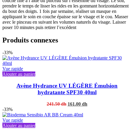
couche fine à l’aide du pinceau sur l’ensemble du visage. Le soir,
prendre le temps de lisser les rides en les gommant horizontalement
du bout des doigts. 1 fois par semaine, réaliser un masque en
appliquant le soin en couche épaisse sur le visage et le cou. Masser
avec le pinceau en suivant les volumes naturels du visage. Laisser
poser 10 minutes puis retirer l’excédent
Produits connexes
-33%
Vue rapide
Ajouter au panier
Avène Hydrance UV LÉGÈRE Émulsion
hydratante SPF30 40ml
Original
Current
241.50
dh
161.00
dh
price
price
-33%
was:
is:
241.50 dh.
161.00 dh.
Vue rapide
Ajouter au panier