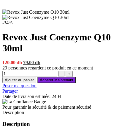
-34%
Revox Just Coenzyme Q10
30ml
Original
Current
120.00
dh
79.00
dh
price
price
29
personnes regardent ce produit en ce moment
Quantité
was:
is:
-
+
120.00 dh.
79.00 dh.
Ajouter au panier
Acheter Maintenant
Poser ma question
Partager
Date de livraison estimée: 24 H
Pour garantir la sécurité & de paiement sécurisé
Description
Description