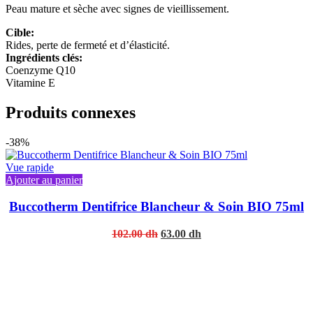
Peau mature et sèche avec signes de vieillissement.
Cible:
Rides, perte de fermeté et d’élasticité.
Ingrédients clés:
Coenzyme Q10
Vitamine E
Produits connexes
-38%
Vue rapide
Ajouter au panier
Buccotherm Dentifrice Blancheur & Soin BIO 75ml
Original
Current
102.00
dh
63.00
dh
price
price
was:
is:
102.00 dh.
63.00 dh.