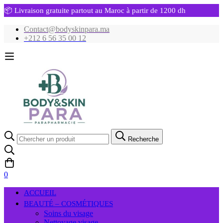
📦 Livraison gratuite partout au Maroc à partir de 1200 dh
Contact@bodyskinpara.ma
+212 6 56 35 00 12
Recherche
Recherche
pour:
0
ACCUEIL
BEAUTÉ – COSMÉTIQUES
Soins du visage
Nettoyage visage