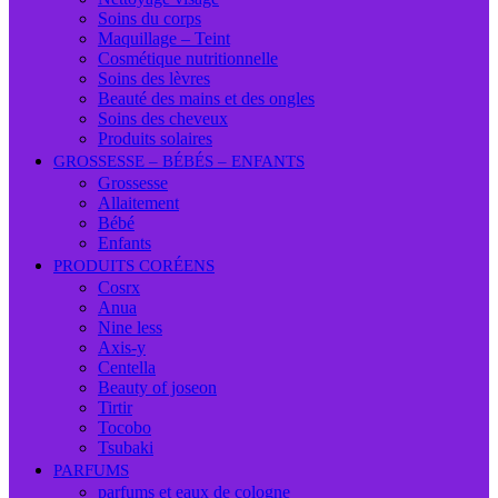
Soins du corps
Maquillage – Teint
Cosmétique nutritionnelle
Soins des lèvres
Beauté des mains et des ongles
Soins des cheveux
Produits solaires
GROSSESSE – BÉBÉS – ENFANTS
Grossesse
Allaitement
Bébé
Enfants
PRODUITS CORÉENS
Cosrx
Anua
Nine less
Axis-y
Centella
Beauty of joseon
Tirtir
Tocobo
Tsubaki
PARFUMS
parfums et eaux de cologne