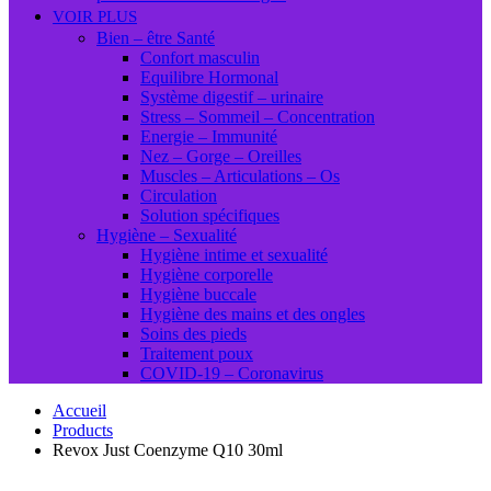
VOIR PLUS
Bien – être Santé
Confort masculin
Equilibre Hormonal
Système digestif – urinaire
Stress – Sommeil – Concentration
Energie – Immunité
Nez – Gorge – Oreilles
Muscles – Articulations – Os
Circulation
Solution spécifiques
Hygiène – Sexualité
Hygiène intime et sexualité
Hygiène corporelle
Hygiène buccale
Hygiène des mains et des ongles
Soins des pieds
Traitement poux
COVID-19 – Coronavirus
Accueil
Products
Revox Just Coenzyme Q10 30ml