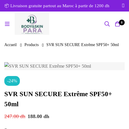
📦 Livraison gratuite partout au Maroc à partir de 1200 dh
0
Accueil
Products
SVR SUN SECURE Extrême SPF50+ 50ml
-24%
SVR SUN SECURE Extrême SPF50+
50ml
247.00
dh
188.00
dh