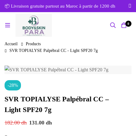
📦 Livraison gratuite partout au Maroc à partir de 1200 dh
0
Accueil
Products
SVR TOPIALYSE Palpébral CC - Light SPF20 7g
-28%
SVR TOPIALYSE Palpébral CC –
Light SPF20 7g
182.00
dh
131.00
dh