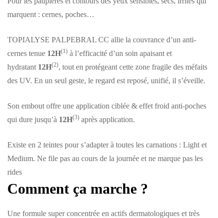
Pour les paupières et contours des yeux sensibles, secs, irrités qui
marquent : cernes, poches…
TOPIALYSE PALPEBRAL CC allie la couvrance d’un anti-
(1)
cernes tenue
12H
à l’efficacité d’un soin apaisant et
(2)
hydratant
12H
, tout en protégeant cette zone fragile des méfaits
des UV. En un seul geste, le regard est reposé, unifié, il s’éveille.
Son embout offre une application ciblée & effet froid anti-poches
(3)
qui dure jusqu’à
12H
après application.
Existe en 2 teintes pour s’adapter à toutes les carnations : Light et
Medium. Ne file pas au cours de la journée et ne marque pas les
rides
Comment ça marche ?
Une formule super concentrée en actifs dermatologiques et très