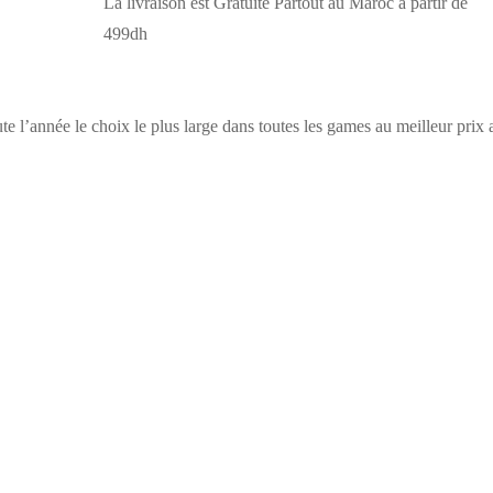
La livraison est Gratuite Partout au Maroc à partir de
499dh
 l’année le choix le plus large dans toutes les games au meilleur prix