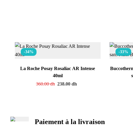
-34%
-33%
La Roche Posay Rosaliac AR Intense
Buccotherm
40ml
360.00
dh
238.00
dh
Paiement à la livraison