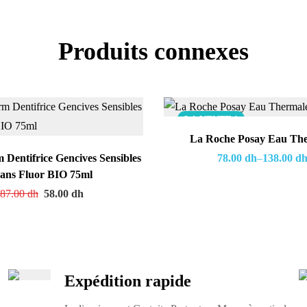
Produits connexes
LA VENTE !
La Roche Posay Eau Th
 Dentifrice Gencives Sensibles
78.00
dh
–
138.00
d
sans Fluor BIO 75ml
87.00
dh
58.00
dh
Expédition rapide