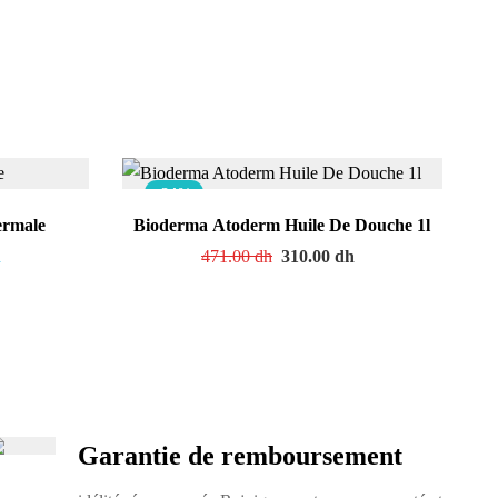
-34%
ermale
Bioderma Atoderm Huile De Douche 1l
h
471.00
dh
310.00
dh
Garantie de remboursement