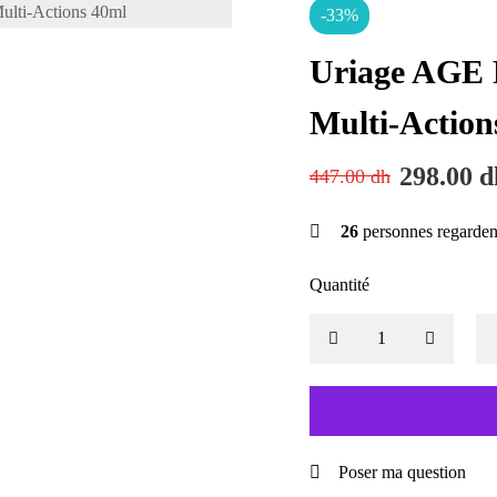
-33%
Uriage AGE
Multi-Action
298.00
d
447.00
dh
26
personnes regarden
Quantité
Poser ma question