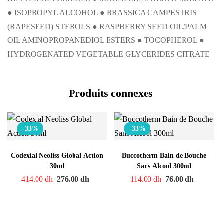
● ISOPROPYL ALCOHOL ● BRASSICA CAMPESTRIS
(RAPESEED) STEROLS ● RASPBERRY SEED OIL/PALM
OIL AMINOPROPANEDIOL ESTERS ● TOCOPHEROL ●
HYDROGENATED VEGETABLE GLYCERIDES CITRATE
Produits connexes
-33%
-33%
Codexial Neoliss Global Action
Buccotherm Bain de Bouche
30ml
Sans Alcool 300ml
414.00
dh
276.00
dh
114.00
dh
76.00
dh