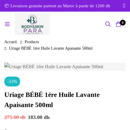
📦 Livraison gratuite partout au Maroc à partir de 1200 dh
0
Accueil
Products
Uriage BÉBÉ 1ére Huile Lavante Apaisante 500ml
-33%
Uriage BÉBÉ 1ére Huile Lavante
Apaisante 500ml
275.00
dh
183.00
dh