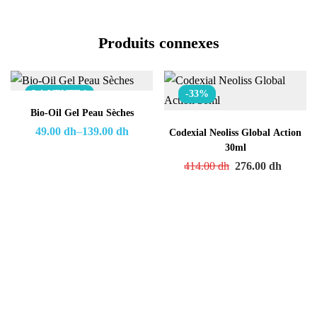
Produits connexes
LA VENTE !
-33%
Bio-Oil Gel Peau Sèches
49.00
dh
–
139.00
dh
Codexial Neoliss Global Action
30ml
414.00
dh
276.00
dh