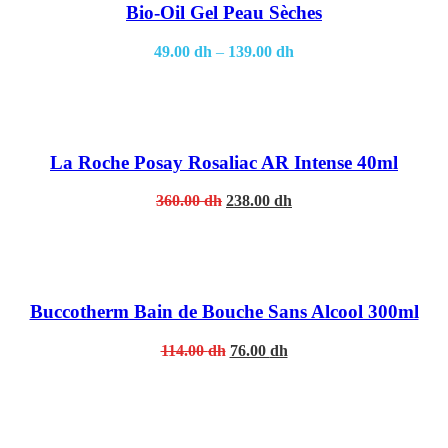
Bio-Oil Gel Peau Sèches
49.00
dh
–
139.00
dh
La Roche Posay Rosaliac AR Intense 40ml
Original
Current
360.00
dh
238.00
dh
price
price
was:
is:
360.00 dh.
238.00 dh.
Buccotherm Bain de Bouche Sans Alcool 300ml
Original
Current
114.00
dh
76.00
dh
price
price
was:
is:
114.00 dh.
76.00 dh.