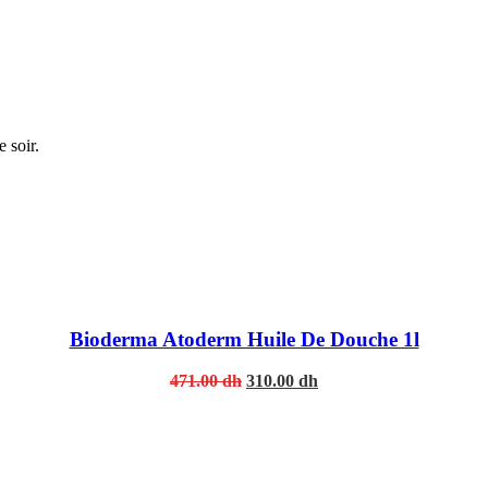
 soir.
Bioderma Atoderm Huile De Douche 1l
Original
Current
471.00
dh
310.00
dh
price
price
was:
is:
471.00 dh.
310.00 dh.