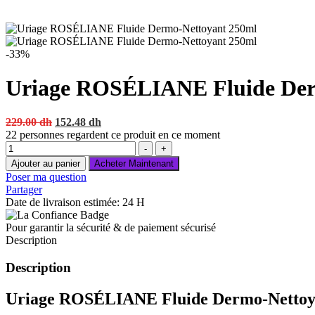
-33%
Uriage ROSÉLIANE Fluide Der
Original
Current
229.00
dh
152.48
dh
price
price
22
personnes regardent ce produit en ce moment
Quantité
was:
is:
-
+
229.00 dh.
152.48 dh.
Ajouter au panier
Acheter Maintenant
Poser ma question
Partager
Date de livraison estimée: 24 H
Pour garantir la sécurité & de paiement sécurisé
Description
Description
Uriage ROSÉLIANE Fluide Dermo-Nett