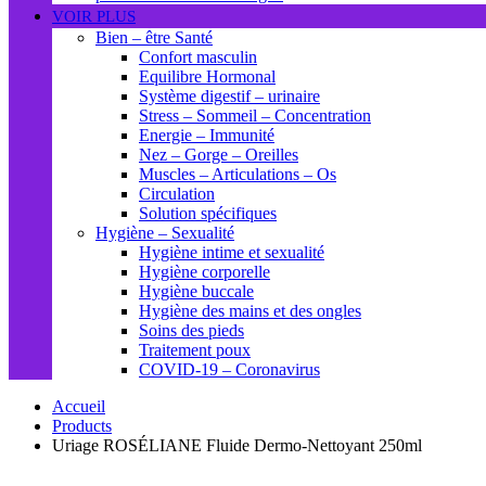
VOIR PLUS
Bien – être Santé
Confort masculin
Equilibre Hormonal
Système digestif – urinaire
Stress – Sommeil – Concentration
Energie – Immunité
Nez – Gorge – Oreilles
Muscles – Articulations – Os
Circulation
Solution spécifiques
Hygiène – Sexualité
Hygiène intime et sexualité
Hygiène corporelle
Hygiène buccale
Hygiène des mains et des ongles
Soins des pieds
Traitement poux
COVID-19 – Coronavirus
Accueil
Products
Uriage ROSÉLIANE Fluide Dermo-Nettoyant 250ml