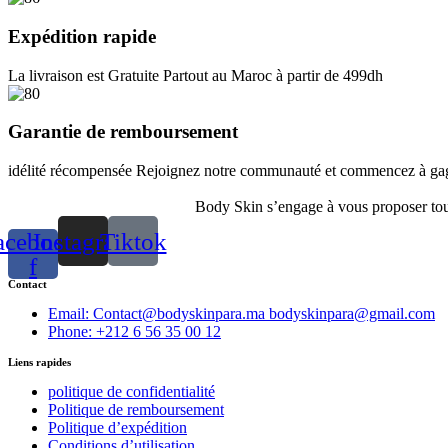
Expédition rapide
La livraison est Gratuite Partout au Maroc à partir de 499dh
Garantie de remboursement
idélité récompensée Rejoignez notre communauté et commencez à gagn
Body Skin s’engage à vous proposer toute
acebook-
Instagram
Tiktok
f
Contact
Email: Contact@bodyskinpara.ma bodyskinpara@gmail.com
Phone: +212 6 56 35 00 12
Liens rapides
politique de confidentialité
Politique de remboursement
Politique d’expédition
Conditions d’utilisation