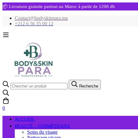
📦 Livraison gratuite partout au Maroc à partir de 1200 dh
Contact@bodyskinpara.ma
+212 6 56 35 00 12
Recherche
Recherche
pour:
0
ACCUEIL
BEAUTÉ – COSMÉTIQUES
Soins du visage
Nettoyage visage