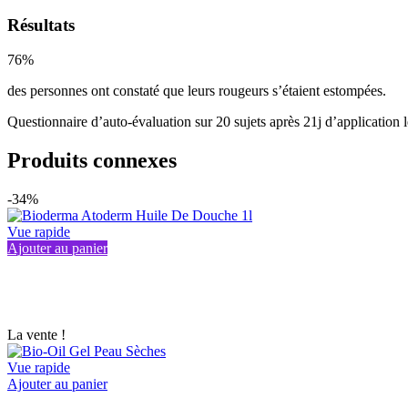
Résultats
76%
des personnes ont constaté que leurs rougeurs s’étaient estompées.
Questionnaire d’auto-évaluation sur 20 sujets après 21j d’application le
Produits connexes
-34%
Vue rapide
Ajouter au panier
La vente !
Vue rapide
This
Ajouter au panier
product