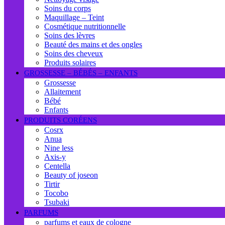
Soins du corps
Maquillage – Teint
Cosmétique nutritionnelle
Soins des lèvres
Beauté des mains et des ongles
Soins des cheveux
Produits solaires
GROSSESSE – BÉBÉS – ENFANTS
Grossesse
Allaitement
Bébé
Enfants
PRODUITS CORÉENS
Cosrx
Anua
Nine less
Axis-y
Centella
Beauty of joseon
Tirtir
Tocobo
Tsubaki
PARFUMS
parfums et eaux de cologne