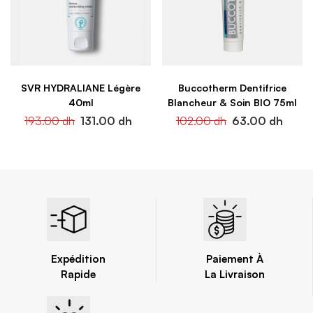
SVR HYDRALIANE Légère
Buccotherm Dentifrice
40ml
Blancheur & Soin BIO 75ml
193.00
dh
131.00
dh
102.00
dh
63.00
dh
Expédition
Paiement À
Rapide
La Livraison